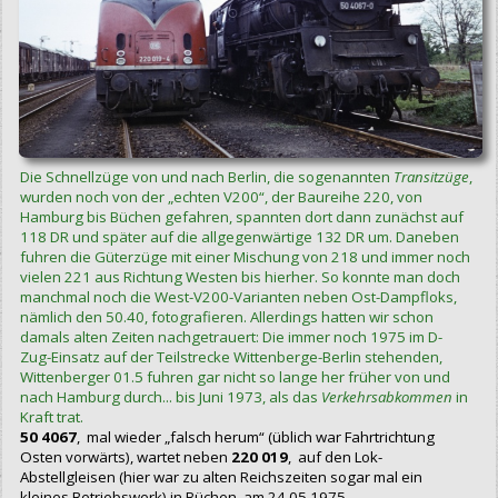
Die Schnellzüge von und nach Berlin, die sogenannten
Transitzüge
,
wurden noch von der „echten V200“, der Baureihe 220, von
Hamburg bis Büchen gefahren, spannten dort dann zunächst auf
118 DR und später auf die allgegenwärtige 132 DR um. Daneben
fuhren die Güterzüge mit einer Mischung von 218 und immer noch
vielen 221 aus Richtung Westen bis hierher. So konnte man doch
manchmal noch die West-V200-Varianten neben Ost-Dampfloks,
nämlich den 50.40, fotografieren. Allerdings hatten wir schon
damals alten Zeiten nachgetrauert: Die immer noch 1975 im D-
Zug-Einsatz auf der Teilstrecke Wittenberge-Berlin stehenden,
Wittenberger 01.5 fuhren gar nicht so lange her früher von und
nach Hamburg durch... bis Juni 1973, als das
Verkehrsabkommen
in
Kraft trat.
50 4067
, mal wieder „falsch herum“ (üblich war Fahrtrichtung
Osten vorwärts), wartet neben
220 019
, auf den Lok-
Abstellgleisen (hier war zu alten Reichszeiten sogar mal ein
kleines Betriebswerk) in Büchen, am 24.05.1975.