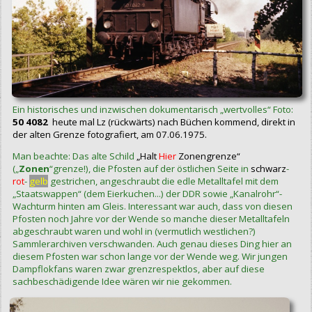
Ein historisches und inzwischen dokumentarisch „wertvolles“ Foto:
50 4082
heute mal Lz (rückwärts) nach Büchen kommend, direkt in
der alten Grenze fotografiert, am 07.06.1975.
Man beachte: Das alte Schild
„Halt
Hier
Zonengrenze“
(„
Zonen
“grenze!), die Pfosten auf der östlichen Seite in
schwarz
-
rot
-
gelb
gestrichen, angeschraubt die edle Metalltafel mit dem
„Staatswappen“ (dem Eierkuchen...) der DDR sowie „Kanalrohr“-
Wachturm hinten am Gleis. Interessant war auch, dass von diesen
Pfosten noch Jahre vor der Wende so manche dieser Metalltafeln
abgeschraubt waren und wohl in (vermutlich westlichen?)
Sammlerarchiven verschwanden. Auch genau dieses Ding hier an
diesem Pfosten war schon lange vor der Wende weg. Wir jungen
Dampflokfans waren zwar grenzrespektlos, aber auf diese
sachbeschädigende Idee wären wir nie gekommen.