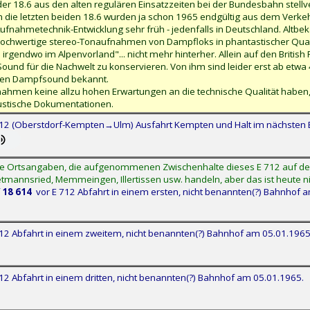
der 18.6 aus den alten regulären Einsatzzeiten bei der Bundesbahn stel
ch die letzten beiden 18.6 wurden ja schon 1965 endgültig aus dem Verkeh
Aufnahmetechnik-Entwicklung sehr früh - jedenfalls in Deutschland. Altbe
hochwertige stereo-Tonaufnahmen von Dampfloks in phantastischer Qualitä
irgendwo im Alpenvorland"... nicht mehr hinterher. Allein auf den Briti
ound für die Nachwelt zu konservieren. Von ihm sind leider erst ab etwa
 den Dampfsound bekannt.
hmen keine allzu hohen Erwartungen an die technische Qualität haben, a
kustische Dokumentationen.
12 (Oberstdorf-Kempten→Ulm) Ausfahrt Kempten und Halt im nächsten
ie Ortsangaben, die aufgenommenen Zwischenhalte dieses E 712 auf der I
etmannsried, Memmeingen, Illertissen usw. handeln, aber das ist heute n
f
18 614
vor E 712 Abfahrt in einem ersten, nicht benannten(?) Bahnhof 
12 Abfahrt in einem zweitem, nicht benannten(?) Bahnhof am 05.01.196
12 Abfahrt in einem dritten, nicht benannten(?) Bahnhof am 05.01.1965.