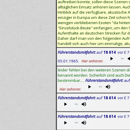
auftreiben konnte, sollen diese Szenen 
alltäglichen Einsatz anhören lassen. Au
Hinblick auf die verfügbare, akustische 
einziger in Europa um diese Zeit schon 
wenigen verbliebenen Exoten "da hinten 
"Einzelstück-Beute" einfangen, um den S
Aufenthalte an deutschen Strecken für
Daher darf man von den folgenden Aufna
handelt sich auch hier um einmalige, a
Führerstandsmitfahrt:
auf
18 614
vor E 7
05.01.1965.
Hier anhören:
leider fehlen bei den weiteren Szenen d
benannt worden. Sicherlich sind auch Di
bestimmbar... .
Führerstandsmitfahrt:
au
Hier anhören:
Führerstandsmitfahrt:
auf
18 614
vor E 7
Führerstandsmitfahrt:
auf
18 614
vor E 7