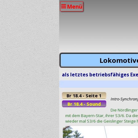
Menü
Lokomotiv
als letztes betriebsfähiges Exe
Br 18.4 - Seite 1
Intro-Synchronf
Br 18.4 - Sound
Die Nördlinge
mit dem Bayern-Star, ihrer S3/6. Da di
wieder mal S3/6 die Geislinger Steige