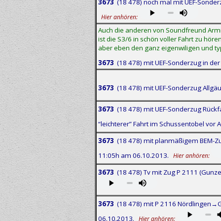
3673
(18 478) noch mal mit UEF-Sonderz
Hier anhören:
Auch die anderen von Soundfreund Armin
ist die S3/6 in schön voller Fahrt zu hör
aber eben den ganz eigenwiligen und ty
3673
(18 478) mit UEF-Sonderzug in de
3673
(18 478) mit UEF-Sonderzug Allgäu
3673
(18 478) mit UEF-Sonderzug Rückfa
“leichterer” Fahrt im Schussentobel vor
3673
(18 478) mit planmäßigem BEM-Zu
11:05h am 06.10.2013.
Hier anhören:
3673
(18 478) Tv mit Zug P 2111 (Gunz
3673
(18 478) mit P 2116 Nördlingen→G
06.10.2013.
Hier anhören: