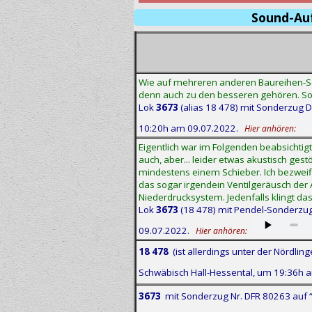
Sound-Au
Wie auf mehreren anderen Baureihen-Sei
denn auch zu den besseren gehören. So i
Lok
3673
(alias 18 478) mit Sonderzug D
10:20h am 09.07.2022.
Hier anhören:
Eigentlich war im Folgenden beabsichtig
auch, aber... leider etwas akustisch ge
mindestens einem Schieber. Ich bezweifl
das sogar irgendein Ventilgeräusch der
Niederdrucksystem. Jedenfalls klingt das
Lok
3673
(18 478) mit Pendel-Sonderzug 
09.07.2022.
Hier anhören:
18 478
(ist allerdings unter der Nördlin
Schwäbisch Hall-Hessental, um 19:36h 
3673
mit Sonderzug Nr. DFR 80263 auf 