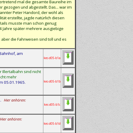
lvertretend mal die gesamte Baureihe im
r gezogen und abgestellt. Das... war im
kannter Peter Handord, der wohl als
t erstellte, jagde natürlich diesen
sh Rails musste man schon genug
 4 Jahre später mehrere ausgiebige
ber die Fahrweisen sind toll und es
 Bahnhof, am
kec-d05-b1a
llertalbahn sind nicht
icht mehr
kec-d05-b1b
am 05.01.1965.
5.
Hier anhören:
kec-d05-b1c
Hier anhören:
kec-d05-b1d