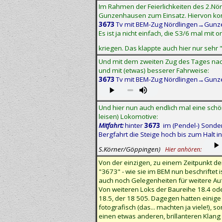
Im Rahmen der Feierlichkeiten des 2.Nö
Gunzenhausen zum Einsatz. Hiervon k
3673
Tv mit BEM-Zug Nördlingen→Gunzen
Es ist ja nicht einfach, die S3/6 mal m
kriegen. Das klappte auch hier nur sehr "b
Und mit dem zweiten Zug des Tages nac
und mit (etwas) besserer Fahrweise:
3673
Tv mit BEM-Zug Nördlingen→Gunzen
Und hier nun auch endlich mal eine schö
leisen) Lokomotive:
Mitfahrt:
hinter
3673
im (Pendel-) Sonde
Bergfahrt die Steige hoch bis zum Halt 
S.Körner/Göppingen)
Hier anhören:
Von der einzigen, zu einem Zeitpunkt de
"3673" - wie sie im BEM nun beschriftet 
auch noch Gelegenheiten für weitere A
Von weiteren Loks der Baureihe 18.4 od
18.5, der 18 505. Dagegen hatten einige
fotografisch (das... machten ja viele!
einen etwas anderen, brillanteren Klang 