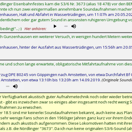
rdlinger Eisenbahnfestes kam die S3/6 Nr. 3673 (alias 18 478) vor den 
onnte ich nun zwei einigermaßen annehmbare Soundaufnahmen machen
hausen, Halt und Abfahrt in Wassertrüdingen, um 11:07h am 20.05.20
it ordentlichem oder gar gutem Sound in ansonsten ruhigeren Umgebung vo
edingt"...;-)
Hier anhören:
h Gunzenhausen ein weiterer Versuch, in wenigen hundert Metern weite
hausen, hinter der Ausfahrt aus Wassertrüdingen, um 15:56h am 20.0
ne und schon lange erwartete, obligatorische Mitfahrtaufnahme von diese
rzug DPE 80245 von Göppingen nach Amstetten, von etwa Durchfahrt Bf 
in Amstetten, von etwa 13:10h bis 13:20h am 14.09.2019.
(Originale Soun
r Verfügbarkeit akustisch guter Aufnahmetechnik noch oder wieder betri
ist - gibt es inzwischen zwar so einiges aber insgesamt noch recht wenig S
ufnahmen zu erwischen.
er 18.5 sind mir keinerlei Soundaufnahmen bekannt, auch keine aus Planz
 sehr wenige Fans schon in den 1960iger Jahren ganz kurz vor ihrem Ende
), sondern auch akustisch aufgenommen. Diese Lokomotiven hatten mit ih
als z.B. die Nördlinger "3673". Da ich nun keine originalen S3/6-Sound (a