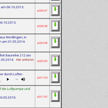
h am 06.10.2013.
cd260-07
06.10.2013.
cd260-08
us Nördlingen, in
h am 01.05.2014.
cd263-08
lok Baureihe 212 (ex
1.05.2014.
Hier anhören:
cd263-09
r durch Lüfter-
cd311-04
:
uf die Luftpumpe und
cd311-05
30.05.2019.