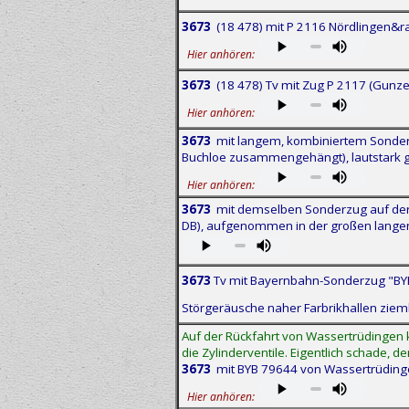
3673
(18 478) mit P 2116 Nördlingen&r
Hier anhören:
3673
(18 478) Tv mit Zug P 2117 (Gunz
Hier anhören:
3673
mit langem, kombiniertem Sonderzu
Buchloe zusammengehängt), lautstark
Hier anhören:
3673
mit demselben Sonderzug auf der R
DB), aufgenommen in der großen lange
3673
Tv mit Bayernbahn-Sonderzug "BYB 
Störgeräusche naher Farbrikhallen ziem
Auf der Rückfahrt von Wassertrüdingen 
die Zylinderventile. Eigentlich schade, d
3673
mit BYB 79644 von Wassertrüdinge
Hier anhören: