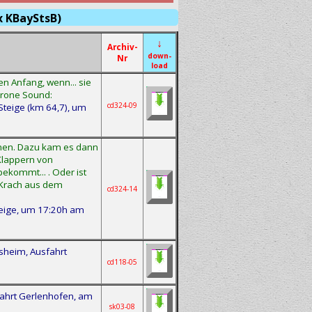
x KBayStsB)
↓
Archiv-
down-
Nr
load
n Anfang, wenn... sie
hrone Sound:
cd324-09
Steige (km 64,7), um
ehmen. Dazu kam es dann
 Klappern von
ekommt... . Oder ist
 Krach aus dem
cd324-14
teige, um 17:20h am
lsheim, Ausfahrt
cd118-05
fahrt Gerlenhofen, am
sk03-08