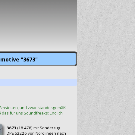
omotive "3673"
h Amstetten, und zwar standesgemäß
ß das für uns Soundfreaks: Endlich
3673
(18 478) mit Sonderzug
DPE 52226 von Nördlingen nach