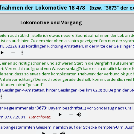
fnahmen der Lokomotive 18 478
(bzw. "3673" der e
Lokomotive und Vorgang
ten auch üblich, stelle ich etwas neuere Soundaufnahmen der Lok an de
st es auch hier: Zu dem hier oben als Intro gezeigten Foto nun der sync
PE 52226 aus Nördlingen Richtung Amstetten, in der Mitte der Geislinger 
t, einen so richtig schönen und schweren Start in die Bergfahrt aufzun
stört: Vermutlich aufgrund von Wasserschlag(?) kam es zu deutlich lautem
e sehr, dass so etwas dem komplizierten Triebwerk der Verbundlok gut b
 Anfahrvorrichtung? Dennoch oder gerade deshalb kommt ordentlich viel
 Klacken nicht "gesund".
Geislingen->Amstetten, hinter Geislingen (bei km 62,0) zu Beginn der S
ger Regie immer als “
3673
” Bayern beschriftet...) vor Sonderzug nach Crai
am 07.07.2001.
Hier anhören:
“alt-angestammten Gleisen”, nämlich auf der Strecke Kempten-Ulm, Aus