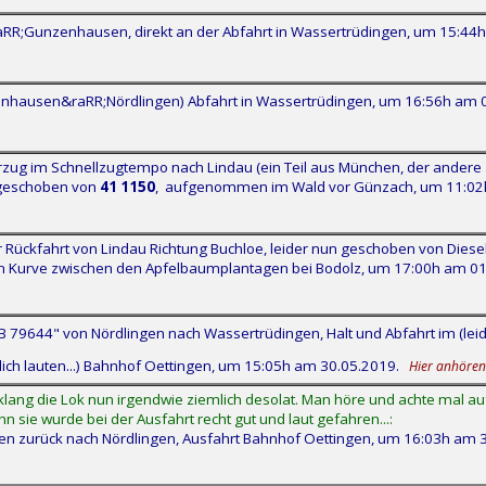
aRR;Gunzenhausen, direkt an der Abfahrt in Wassertrüdingen, um 15:44
enhausen&raRR;Nördlingen) Abfahrt in Wassertrüdingen, um 16:56h am 
g im Schnellzugtempo nach Lindau (ein Teil aus München, der andere a
 geschoben von
41 1150
, aufgenommen im Wald vor Günzach, um 11:02
ückfahrt von Lindau Richtung Buchloe, leider nun geschoben von Diesel
n Kurve zwischen den Apfelbaumplantagen bei Bodolz, um 17:00h am 0
79644" von Nördlingen nach Wassertrüdingen, Halt und Abfahrt im (leide
lich lauten...) Bahnhof Oettingen, um 15:05h am 30.05.2019.
Hier anhören
klang die Lok nun irgendwie ziemlich desolat. Man höre und achte mal a
enn sie wurde bei der Ausfahrt recht gut und laut gefahren...:
n zurück nach Nördlingen, Ausfahrt Bahnhof Oettingen, um 16:03h am 