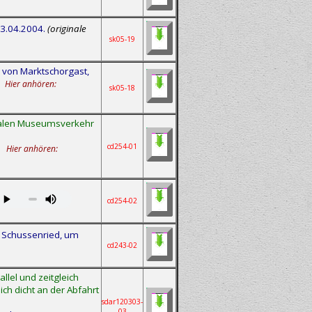
03.04.2004.
(originale
sk05-19
 von Marktschorgast,
Hier anhören:
sk05-18
malen Museumsverkehr
cd254-01
.
Hier anhören:
cd254-02
d Schussenried, um
cd243-02
llel und zeitgleich
h dicht an der Abfahrt
sdar120303-
03