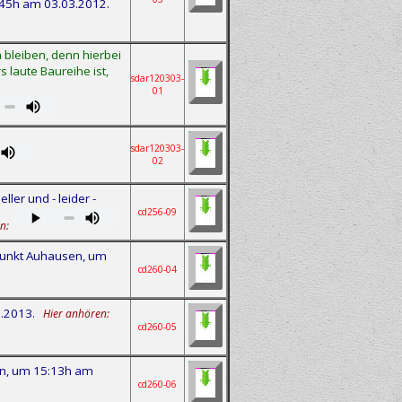
:45h am 03.03.2012.
bleiben, denn hierbei
s laute Baureihe ist,
sdar120303-
01
sdar120303-
02
er und - leider -
cd256-09
n:
unkt Auhausen, um
cd260-04
0.2013.
Hier anhören:
cd260-05
rn, um 15:13h am
cd260-06