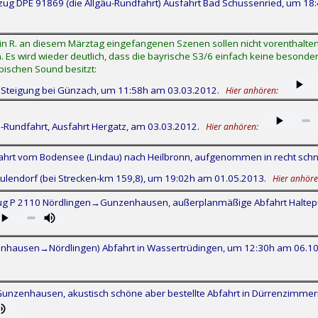
ug DPE 91869 (die Allgäu-Rundfahrt) Ausfahrt Bad Schussenried, um 18
 R. an diesem Märztag eingefangenen Szenen sollen nicht vorenthalten 
en. Es wird wieder deutlich, dass die bayrische S3/6 einfach keine besonder
pischen Sound besitzt:
r Steigung bei Günzach, um 11:58h am 03.03.2012.
Hier anhören:
-Rundfahrt, Ausfahrt Hergatz, am 03.03.2012.
Hier anhören:
hrt vom Bodensee (Lindau) nach Heilbronn, aufgenommen in recht schnell
 Aulendorf (bei Strecken-km 159,8), um 19:02h am 01.05.2013.
Hier anhöre
g P 2110 Nördlingen→Gunzenhausen, außerplanmäßige Abfahrt Haltep
enhausen→Nördlingen) Abfahrt in Wassertrüdingen, um 12:30h am 06.1
unzenhausen, akustisch schöne aber bestellte Abfahrt in Dürrenzimme