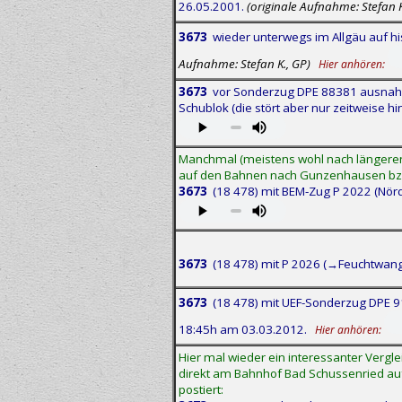
26.05.2001.
(originale Aufnahme: Stefan K
3673
wieder unterwegs im Allgäu auf hi
Aufnahme: Stefan K., GP)
Hier anhören:
3673
vor Sonderzug DPE 88381 ausnahms
Schublok (die stört aber nur zeitweise hi
Manchmal (meistens wohl nach längere
auf den Bahnen nach Gunzenhausen bzw.
3673
(18 478) mit BEM-Zug P 2022 (Nör
3673
(18 478) mit P 2026 (→Feuchtwang
3673
(18 478) mit UEF-Sonderzug DPE 91
18:45h am 03.03.2012.
Hier anhören:
Hier mal wieder ein interessanter Verglei
direkt am Bahnhof Bad Schussenried auf
postiert: