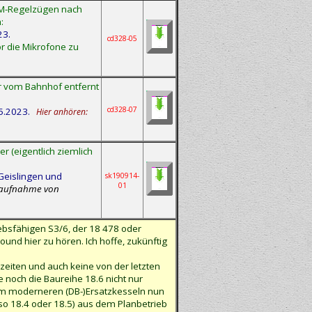
BEM-Regelzügen nach
:
23.
cd328-05
r die Mikrofone zu
r vom Bahnhof entfernt
cd328-07
5.2023.
Hier anhören:
r (eigentlich ziemlich
Geislingen und
sk190914-
01
daufnahme von
ebsfähigen S3/6, der 18 478 oder
ound hier zu hören. Ich hoffe, zukünftig
eiten und auch keine von der letzten
 noch die Baureihe 18.6 nicht nur
rem moderneren (DB-)Ersatzkesseln nun
lso 18.4 oder 18.5) aus dem Planbetrieb