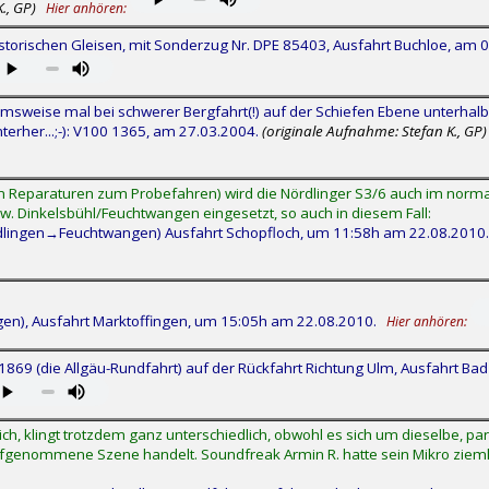
., GP)
Hier anhören:
storischen Gleisen, mit Sonderzug Nr. DPE 85403, Ausfahrt Buchloe, am 
weise mal bei schwerer Bergfahrt(!) auf der Schiefen Ebene unterhalb
nterher...;-): V100 1365, am 27.03.2004.
(originale Aufnahme: Stefan K., GP)
n Reparaturen zum Probefahren) wird die Nördlinger S3/6 auch im nor
 Dinkelsbühl/Feuchtwangen eingesetzt, so auch in diesem Fall:
dlingen→Feuchtwangen) Ausfahrt Schopfloch, um 11:58h am 22.08.2010
en), Ausfahrt Marktoffingen, um 15:05h am 22.08.2010.
Hier anhören:
869 (die Allgäu-Rundfahrt) auf der Rückfahrt Richtung Ulm, Ausfahrt Ba
ch, klingt trotzdem ganz unterschiedlich, obwohl es sich um dieselbe, para
genommene Szene handelt. Soundfreak Armin R. hatte sein Mikro ziemlic