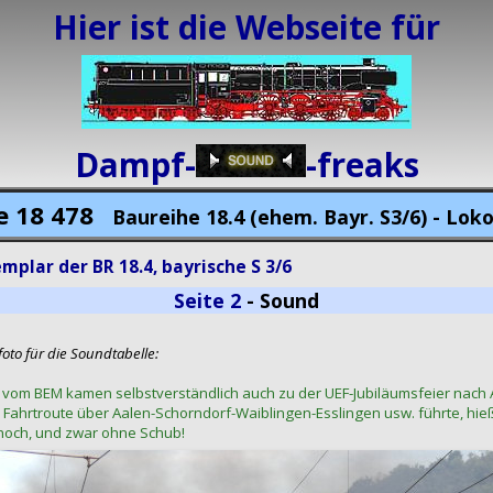
Hier ist die Webseite für
Dampf-
-freaks
e 18 478
Baureihe 18.4 (ehem. Bayr. S3/6) - Lok
mplar der BR 18.4, bayrische S 3/6
Seite 2
-
Sound
oto für die Soundtabelle:
r vom BEM kamen selbstverständlich auch zu der UEF-Jubiläumsfeier nac
e Fahrtroute über Aalen-Schorndorf-Waiblingen-Esslingen usw. führte, hie
 hoch, und zwar ohne Schub!