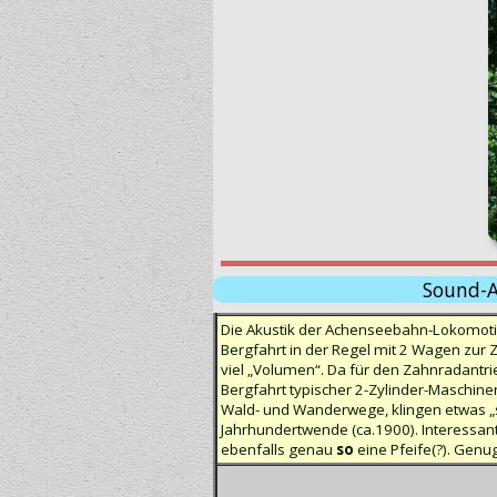
Sound-
Die Akustik der Achenseebahn-Lokomotiv
Bergfahrt in der Regel mit 2 Wagen zur 
viel „Volumen“. Da für den Zahnradantrie
Bergfahrt typischer 2-Zylinder-Maschine
Wald- und Wanderwege, klingen etwas „sc
Jahrhundertwende (ca.1900). Interessan
ebenfalls genau
so
eine Pfeife(?). Genu