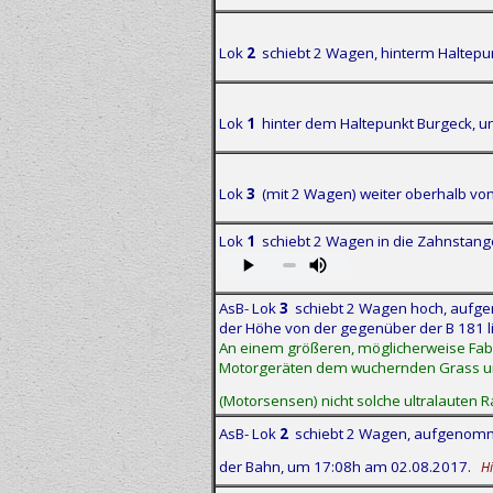
Lok
2
schiebt 2 Wagen, hinterm Haltep
Lok
1
hinter dem Haltepunkt Burgeck, 
Lok
3
(mit 2 Wagen) weiter oberhalb vo
Lok
1
schiebt 2 Wagen in die Zahnstang
AsB- Lok
3
schiebt 2 Wagen hoch, aufg
der Höhe von der gegenüber der B 181 
An einem größeren, möglicherweise Fabr
Motorgeräten dem wuchernden Grass und K
(Motorsensen) nicht solche ultralauten 
AsB- Lok
2
schiebt 2 Wagen, aufgenommen
der Bahn, um 17:08h am 02.08.2017.
H