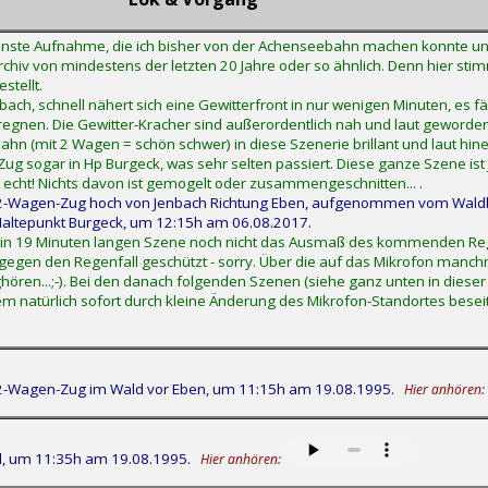
nste Aufnahme, die ich bisher von der Achenseebahn machen konnte un
v von mindestens der letzten 20 Jahre oder so ähnlich. Denn hier stim
stellt.
bach, schnell nähert sich eine Gewitterfront in nur wenigen Minuten, es 
u regnen. Die Gewitter-Kracher sind außerordentlich nah und laut geworde
hn (mit 2 Wagen = schön schwer) in diese Szenerie brillant und laut hin
r Zug sogar in Hp Burgeck, was sehr selten passiert. Diese ganze Szene ist
 echt! Nichts davon ist gemogelt oder zusammengeschnitten... .
2-Wagen-Zug hoch von Jenbach Richtung Eben, aufgenommen vom Wald
altepunkt Burgeck, um 12:15h am 06.08.2017.
rhin 19 Minuten langen Szene noch nicht das Ausmaß des kommenden R
 gegen den Regenfall geschützt - sorry. Über die auf das Mikrofon manch
ören...;-). Bei den danach folgenden Szenen (siehe ganz unten in dieser
m natürlich sofort durch kleine Änderung des Mikrofon-Standortes beseit
2-Wagen-Zug im Wald vor Eben, um 11:15h am 19.08.1995.
Hier anhören:
d, um 11:35h am 19.08.1995.
Hier anhören: