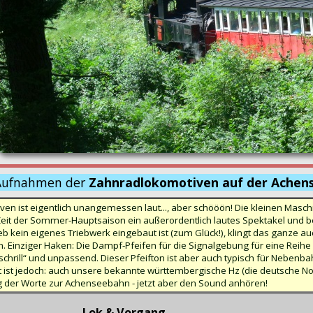
Aufnahmen der
Zahnradlokomotiven auf der Achen
en ist eigentlich unangemessen laut..., aber schööön! Die kleinen Mas
Zeit der Sommer-Hauptsaison ein außerordentlich lautes Spektakel und b
b kein eigenes Triebwerk eingebaut ist (zum Glück!), klingt das ganze au
n. Einziger Haken: Die Dampf-Pfeifen für die Signalgebung für eine Reih
hrill“ und unpassend. Dieser Pfeifton ist aber auch typisch für Nebenb
t ist jedoch: auch unsere bekannte württembergische Hz (die deutsche N
g der Worte zur Achenseebahn - jetzt aber den Sound anhören!
Lok & Vorgang