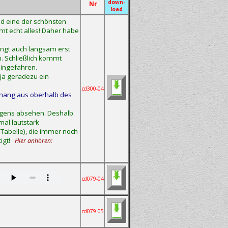
down-
Nr
load
d eine der schönsten
mt echt alles! Daher habe
fängt auch langsam erst
n. Schließlich kommt
eingefahren.
 ja geradezu ein
cd300-04
hang aus oberhalb des
egens absehen. Deshalb
mal lautstark
 Tabelle), die immer noch
igt!
Hier anhören:
cd079-04
cd079-05