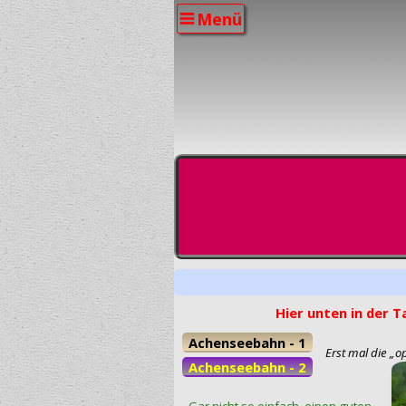
Menü
Hier unten in der 
Achenseebahn - 1
Erst mal die „o
Achenseebahn - 2