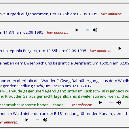
unkt Burgeck aufgenommen, um 11:25h am 02.09.1995.
Hier anhören:
um 11:37h am 02.09.1995.
Hier anhören:
m Haltepunkt Burgeck, um 13:55h am 02.09.1995.
Hier anhören:
e neben dem Bw Jenbach und beginnt die Bergfahrt, um 15:05h am 02.0
enommen oberhalb des Wander-Fußweg-Bahnübergangs aus dem Waldha
liegenden Siedlung
Fischl
, um 15:16h am 02.08.2017.
ik-Gebäude gegenüberliegend ganz unten im Kasbach-Tal in Jenbach wird
raut der Garaus gemacht. Eigentlich nicht weiter störend, wenn... dies
Rasenmäher-Motoren hätten. Schade... .
Hier anhören:
 im Wald hinter den an der B 181 entlang führenden Kurven, ziemlich 
ier anhören: