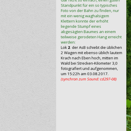
Gar nicht so einfach, einen guten
Standpunkt für ein so typisches
Foto von der Bahn zu finden, nur
mit ein wenig waghalsigem
Klettern konnte der erhöht
liegende Stumpf eines
abgesägten Baumes an einem
teilweise gerodeten Hang erreicht
werden:
Lok
2
der AsB schiebt die üblichen
2 Wagen mit ebenso üblich lautem
Krach nach Eben hoch, mitten im
Wald bei Strecken-Kilometer 3,0
fotografiert und aufgenommen,
um 15:22h am 03.08.2017.
(synchron zum Sound: cd297‑08)