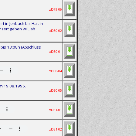
cd079-06
in Jenbach bis Halt in
zert geben will, ab
cd080-02
bis 13:08h (Abschluss
cd080-01
cd080-04
m 19.08.1995.
cd080-05
cd081-01
cd081-02