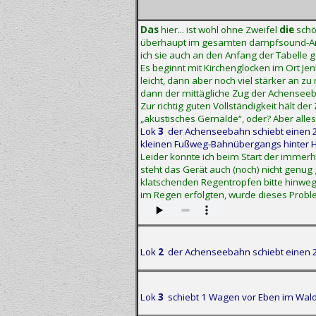
Das
hier... ist wohl ohne Zweifel
die
schö
überhaupt im gesamten dampfsound-Archi
ich sie auch an den Anfang der Tabelle ge
Es beginnt mit Kirchenglocken im Ort Jen
leicht, dann aber noch viel stärker an z
dann der mittägliche Zug der Achenseeba
Zur richtig guten Vollständigkeit hält de
„akustisches Gemälde“, oder? Aber alles
Lok
3
der Achenseebahn schiebt einen 
kleinen Fußweg-Bahnübergangs hinter H
Leider konnte ich beim Start der imme
steht das Gerät auch (noch) nicht genug
klatschenden Regentropfen bitte hinwegh
im Regen erfolgten, wurde dieses Proble
Lok
2
der Achenseebahn schiebt einen 
Lok
3
schiebt 1 Wagen vor Eben im Wal