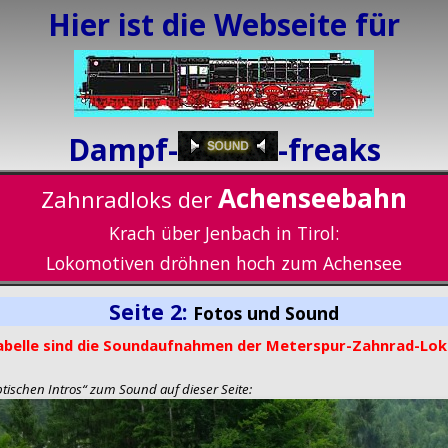
Hier ist die Webseite für
Dampf-
-freaks
Achenseebahn
Zahnradloks der
Krach über Jenbach in Tirol:
Lokomotiven dröhnen hoch zum Achensee
Seite 2:
Fotos und Sound
Tabelle sind die Soundaufnahmen der Meterspur-Zahnrad-Lo
ptischen Intros“ zum Sound auf dieser Seite: