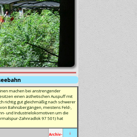
seebahn
chinen machen bei anstrengender
esitzen einen ästhetischen Auspuff mit
ch richtig gut gleichmäßig nach schwerer
e von Bahnübergängen, meistens Feld-,
ahn- und Industrielokomotiven um die
ormalspur-Zahnradlok 97 501) hat
↓
Archiv-