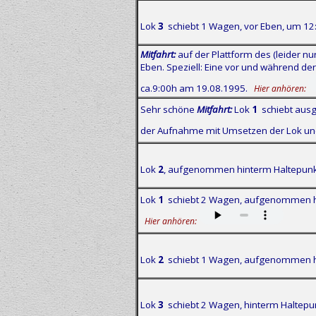
Lok
3
schiebt 1 Wagen, vor Eben, um 12
Mitfahrt:
auf der Plattform des (leider nur
Eben. Speziell: Eine vor und während der
ca.9:00h am 19.08.1995.
Hier anhören:
Sehr schöne
Mitfahrt:
Lok
1
schiebt ausg
der Aufnahme mit Umsetzen der Lok u
Lok
2
, aufgenommen hinterm Haltepunkt
Lok
1
schiebt 2 Wagen, aufgenommen hin
Hier anhören:
Lok
2
schiebt 1 Wagen, aufgenommen h
Lok
3
schiebt 2 Wagen, hinterm Haltep