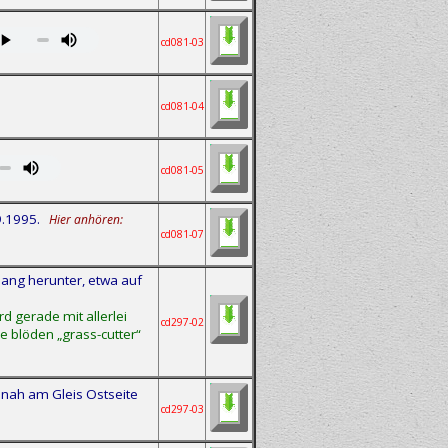
cd081-03
cd081-04
cd081-05
9.1995.
Hier anhören:
cd081-07
ng herunter, etwa auf
 gerade mit allerlei
cd297-02
e blöden „grass-cutter“
nah am Gleis Ostseite
cd297-03