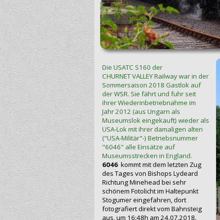
Die USATC S160 der
CHURNET VALLEY Railway war in der
Sommersaison 2018 Gastlok auf
der WSR. Sie fährt und fuhr seit
ihrer Wiederinbetriebnahme im
Jahr 2012 (aus Ungarn als
Museumslok eingekauft) wieder als
USA-Lok mit ihrer damaligen alten
("USA-Militär"-) Betriebsnummer
"6046" alle Einsätze auf
Museumsstrecken in England.
6046
kommt mit dem letzten Zug
des Tages von Bishops Lydeard
Richtung Mi‍n‍ehead bei sehr
schönem Fotolicht im Haltepunkt
Stogumer eingefahren, dort
fotografiert direkt vom Bahnsteig
aus, um 16:48h am 24.07.2018.