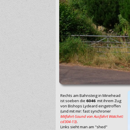
Rechts am Bahnsteig in Mi‍n‍ehead
ist soeben die
6046
mit ihrem Zug
von Bishops Lydeard eingetroffen
(und mit mir: fast synchroner
Mitfahrt-Sound von Ausfahrt Watchet:
cd304‑13)
.
Links sieht man am "shed"