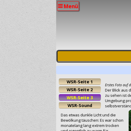
Menü
WSR-Seite 1
Erstes Foto auf d
WSR-Seite 2
Der Blick aus
zu sehen ist d
WSR-Seite 3
Umgebung produ
WSR-Sound
selbstverstän
Das etwas dunkle Licht und die
Bewölkung täuschen: Es war schon
monatelang lang extrem trocken
und eigentlich zu warm für