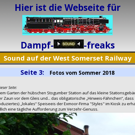
Hier ist die Webseite für
Dampf-
-freaks
Sound auf der West Somerset Railway
Seite 3:
Fotos vom Sommer 2018
ieser Seite:
 dem Garten der hübschen Stogumber Station auf das kleine Stationsgeb
er Zaun vor dem Gleis und... das obligatorische „Hinweis-Fähnchen“, dass 
ziertes) „lokales“ Speiseeis der Exmoor-Firma "Styles" im Kiosk zu erhal
dlich eine tägliche Aufforderung zum Verzehr-Genuss.