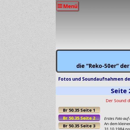
Menü
die “Reko-50er” der
Fotos und Soundaufnahmen der
Seite 
Der Sound de
Br 50.35 Seite 1
Br 50.35 Seite 2
Erstes Foto auf 
An dem kleine
Br 50.35 Seite 3
31.10.1984 noc