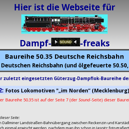
Hier ist die Webseite für
Dampf-
-freaks
Baureihe 50.35 Deutsche Reichsbahn
 Deutschen Reichsbahn (und ölgefeuerte 50.50, 
 zuletzt eingesetzten Güterzug-Dampflok-Baureihe de
2:
Fotos Lokomotiven "„im Norden“ (Mecklenburg) 
r Baureihe 50.35 ist auf der Seite 7 (der
Sound
-Seite) dieser Baure
dieser Seite:
n Dallminer Landstraßen-Bahnübergang zwischen Reckenzin und Karstäd
h einmal erwischt werden, nachdem man ihn schon in Jasnitz fotografiert