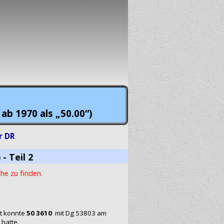
ab 1970 als „50.00“)
r DR
- Teil 2
ihe zu finden.
t konnte
50 3610
mit Dg 53803 am
 hatte.