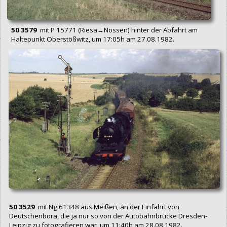
50 3579
mit P 15771 (Riesa→Nossen) hinter der Abfahrt am
Haltepunkt Oberstößwitz, um 17:05h am 27.08.1982.
50 3529
mit Ng 61348 aus Meißen, an der Einfahrt von
Deutschenbora, die ja nur so von der Autobahnbrücke Dresden-
Leipzig zu fotografieren war, um 11:40h am 28.08.1982.