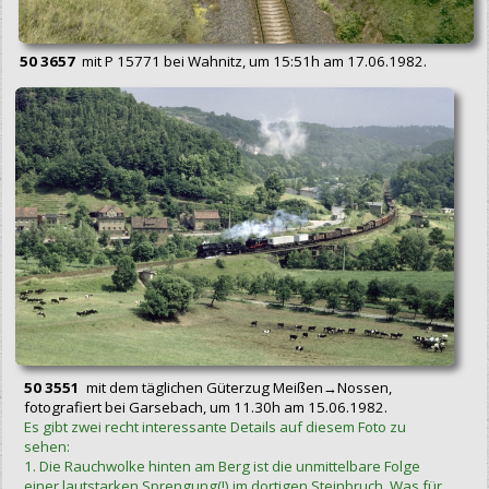
50 3657
mit P 15771 bei Wahnitz, um 15:51h am 17.06.1982.
50 3551
mit dem täglichen Güterzug Meißen→Nossen,
fotografiert bei Garsebach, um 11.30h am 15.06.1982.
Es gibt zwei recht interessante Details auf diesem Foto zu
sehen:
1. Die Rauchwolke hinten am Berg ist die unmittelbare Folge
einer lautstarken Sprengung(!) im dortigen Steinbruch. Was für