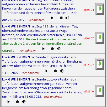
aufgenommen an bereits bekanntem Ort: in den
Kurven an der rauschenden Furkareuss zwischen
cd301-04
Tiefenbach und dem Steinstafelviadukt, um 11:54h
am 26.08.2017.
Hier anhören:
Lok
6 WEISSHORN
mit Zug 139, der an diesem Tag
überraschenderweise leider nur aus 2 Wagen
bestand, an den Wilerbrücken hinter Realp, um 11:19h
cd301-07
am 27.08.2017.
Bei der kleinen Lokomotive reichen
aber auch die 2 Wagen für einigermaßen anständigen
Sound...;-)
Hier anhören:
Lok
6 WEISSHORN
mit Sonderzug von Realp nach
Tiefenbach, aufgenommen vom nördlichen Berghang
cd325-07
an bzw. über den Wiler-Brücken, um 10:51h am
13.08.2022.
Hier anhören:
Lok
6 WEISSHORN
mit Sonderzug von Realp nach
Tiefenbach, aufgenommen von ganz oben von der
Bergwiese am Nordhang etwa gegenüber dem
cd325-10
Zusammenfluss von Wittwasserreuss mit Furkareuss,
um 14:45h am 13.08.2022.
Hier anhören: