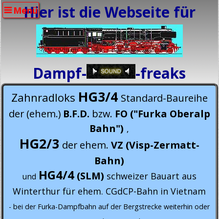
Hier ist die Webseite für
Menü
Dampf-
-freaks
HG3/4
Zahnradloks
Standard-Baureihe
der (ehem.)
B.F.D.
bzw.
FO ("Furka Oberalp
Bahn")
,
HG2/3
der ehem.
VZ (Visp-Zermatt-
Bahn)
HG4/4
(SLM)
schweizer Bauart aus
und
Winterthur für ehem. CGdCP-Bahn in Vietnam
- bei der Furka-Dampfbahn auf der Bergstrecke weiterhin oder