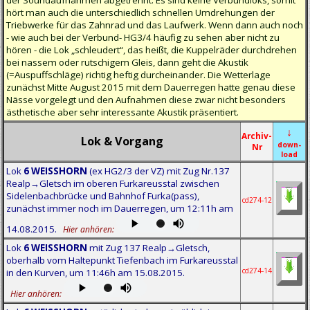
hört man auch die unterschiedlich schnellen Umdrehungen der
Triebwerke für das Zahnrad und das Laufwerk. Wenn dann auch noch
- wie auch bei der Verbund- HG3/4 häufig zu sehen aber nicht zu
hören - die Lok „schleudert“, das heißt, die Kuppelräder durchdrehen
bei nassem oder rutschigem Gleis, dann geht die Akustik
(=Auspuffschläge) richtig heftig durcheinander. Die Wetterlage
zunächst Mitte August 2015 mit dem Dauerregen hatte genau diese
Nässe vorgelegt und den Aufnahmen diese zwar nicht besonders
ästhetische aber sehr interessante Akustik präsentiert.
↓
Archiv-
Lok & Vorgang
down-
Nr
load
Lok
6 WEISSHORN
(ex HG2/3 der VZ) mit Zug Nr.137
Realp→Gletsch im oberen Furkareusstal zwischen
Sidelenbachbrücke und Bahnhof Furka(pass),
cd274-12
zunächst immer noch im Dauerregen, um 12:11h am
14.08.2015.
Hier anhören:
Lok
6 WEISSHORN
mit Zug 137 Realp→Gletsch,
oberhalb vom Haltepunkt Tiefenbach im Furkareusstal
cd274-14
in den Kurven, um 11:46h am 15.08.2015.
Hier anhören: