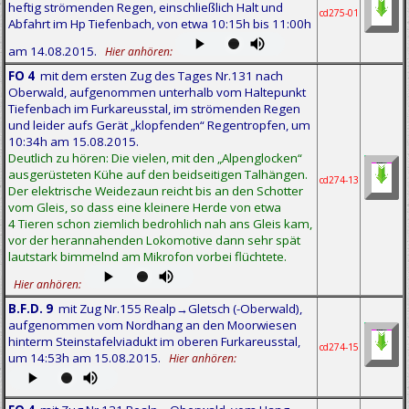
heftig strömenden Regen, einschließlich Halt und
cd275-01
Abfahrt im Hp Tiefenbach, von etwa 10:15h bis 11:00h
am 14.08.2015.
Hier anhören:
FO 4
mit dem ersten Zug des Tages Nr.131 nach
Oberwald, aufgenommen unterhalb vom Haltepunkt
Tiefenbach im Furkareusstal, im strömenden Regen
und leider aufs Gerät „klopfenden“ Regentropfen, um
10:34h am 15.08.2015.
Deutlich zu hören: Die vielen, mit den „Alpenglocken“
ausgerüsteten Kühe auf den beidseitigen Talhängen.
cd274-13
Der elektrische Weidezaun reicht bis an den Schotter
vom Gleis, so dass eine kleinere Herde von etwa
4 Tieren schon ziemlich bedrohlich nah ans Gleis kam,
vor der herannahenden Lokomotive dann sehr spät
lautstark bimmelnd am Mikrofon vorbei flüchtete.
Hier anhören:
B.F.D. 9
mit Zug Nr.155 Realp→Gletsch (-Oberwald),
aufgenommen vom Nordhang an den Moorwiesen
hinterm Steinstafelviadukt im oberen Furkareusstal,
cd274-15
um 14:53h am 15.08.2015.
Hier anhören: