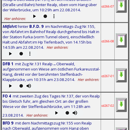
(Straße und Bahn) hinter Realp, oben vom Hang über
cd266-07
der Wilerbrücke, um 10:29h am 22.08.2014.
Hier anhören:
Mitfahrt:
hinter
B.F.D. 9
im Nachmittags-Zug Nr.155,
von Abfahrt im Bahnhof Realp durchgehend bis Halt in
der Station Furka (vorm Tunnel oben), einschließlich
cd266-08
Halt und Abfahrt im Hp Tiefenbach, von 14.15h bis
14:53h am 22.08.2014.
Hier anhören:
DFB 1
mit Zug Nr.131 Realp→Oberwald,
aufgenommen von Wiese am östlichen Furkareusstal-
Hang, direkt vor der berühmten Steffenbach-
cd267-01
Klappbrücke, um 10:31h am 23.08.2014.
Hier anhören:
FO 4
mit zweiten Zug des Tages Nr.137, der von Realp
bis Gletsch fuhr, am gleichen Ort: an der großen
cd267-02
Wiese vor der Steffenbachbrücke, um 11:28h am
23.08.2014.
Hier anhören:
BFD 9
mit dem Nachmittagszug Nr.155 von Realp
nach Oberwald, aufgenommen vom Hang oben