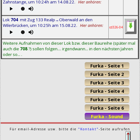
Zahnstange, um 10:24h am 14.08.22.
Hier anhören:
Lok
704
mit Zug 133 Realp→Oberwald an den
Wilerbrücken, um 10:25h am 15.08.22.
Hier anhören:
cd326-04
Weitere Aufnahmen von dieser Lok bzw. dieser Baureihe (später mal
auch die
708
?) sollen folgen.... irgendwann... in den nächsten Jahren
oder so... .
Furka - Seite 1
Furka - Seite 2
Furka - Seite 3
Furka - Seite 4
Furka - Seite 5
Furka - Seite 6
Furka - Sound
Für email-Adresse usw. bitte die
"Kontakt"
-Seite aufrufen