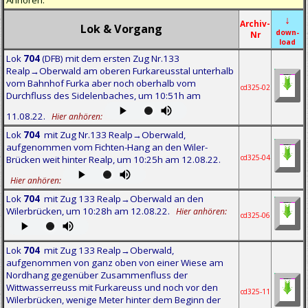
Anhören:
↓
Archiv-
Lok & Vorgang
down-
Nr
load
Lok
704
(DFB) mit dem ersten Zug Nr.133
Realp→Oberwald am oberen Furkareusstal unterhalb
vom Bahnhof Furka aber noch oberhalb vom
cd325-02
Durchfluss des Sidelenbaches, um 10:51h am
11.08.22.
Hier anhören:
Lok
704
mit Zug Nr.133 Realp→Oberwald,
aufgenommen vom Fichten-Hang an den Wiler-
cd325-04
Brücken weit hinter Realp, um 10:25h am 12.08.22.
Hier anhören:
Lok
704
mit Zug 133 Realp→Oberwald an den
Wilerbrücken, um 10:28h am 12.08.22.
Hier anhören:
cd325-06
Lok
704
mit Zug 133 Realp→Oberwald,
aufgenommen von ganz oben von einer Wiese am
Nordhang gegenüber Zusammenfluss der
Wittwasserreuss mit Furkareuss und noch vor den
cd325-11
Wilerbrücken, wenige Meter hinter dem Beginn der