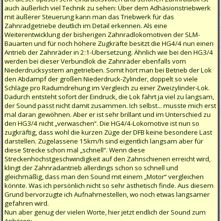
auch äußerlich viel Technik zu sehen: Über dem Adhäsionstriebwerk
mit äußerer Steuerung kann man das Triebwerk für das
Zahnradgetriebe deutlich im Detail erkennen. Als eine
Weiterentwicklung der bisherigen Zahnradlokomotiven der SLM-
Bauarten und für noch höhere Zugkräfte besitzt die HG4/4 nun einen
Antrieb der Zahnräder in 2:1-Übersetzung. Ähnlich wie bei den HG3/4
werden bei dieser Verbundlok die Zahnräder ebenfalls vom
Niederdrucksystem angetrieben. Somit hört man bei Betrieb der Lok
den Abdampf der großen Niederdruck-Zylinder, doppelt so viele
Schläge pro Radumdrehung im Vergleich zu einer Zweizylinder-Lok.
Dadurch entsteht sofort der Eindruck, die Lok fährt ja viel zu langsam,
der Sound passt nicht damit zusammen. Ich selbst... musste mich erst
mal daran gewöhnen. Aber er ist sehr brillant und im Unterschied zu
den HG3/4 nicht „verwaschen“. Die HG4/4-Lokomotive ist nun so
zugkräftig, dass wohl die kurzen Züge der DFB keine besondere Last
darstellen. Zugelassene 15km/h sind eigentlich langsam aber für
diese Strecke schon mal „schnell“. Wenn diese
Streckenhöchstgeschwindigkeit auf den Zahnschienen erreicht wird,
klingt der Zahnradantrieb allerdings schon so schnell und
gleichmäßig, dass man den Sound mit einem „Motor“ vergleichen
könnte. Was ich persönlich nicht so sehr ästhetisch finde. Aus diesem
Grund bervorzugte ich Aufnahmestellen, wo noch etwas langsamer
gefahren wird.
Nun aber genug der vielen Worte, hier jetzt endlich der Sound zum