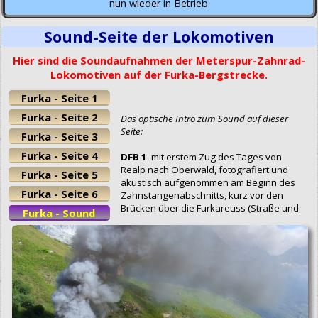
nun wieder in Betrieb
Sound-Seite der Lokomotiven
Hier sind die Soundaufnahmen der Meterspur-Zahnrad-
Lokomotiven auf der Furka-Bergstrecke.
Furka - Seite 1
Furka - Seite 2
Das optische Intro zum Sound auf dieser
Seite:
Furka - Seite 3
Furka - Seite 4
DFB 1
mit erstem Zug des Tages von
Realp nach Oberwald, fotografiert und
Furka - Seite 5
akustisch aufgenommen am Beginn des
Furka - Seite 6
Zahnstangenabschnitts, kurz vor den
Brücken über die Furkareuss (Straße und
Furka - Sound