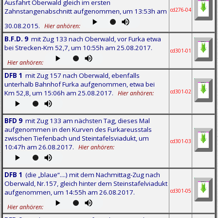
Ausfahrt Oberwald gleich im ersten
cd276-04
Zahnstangenabschnitt aufgenommen, um 13:53h am
30.08.2015.
Hier anhören:
B.F.D. 9
mit Zug 133 nach Oberwald, vor Furka etwa
bei Strecken-Km 52,7, um 10:55h am 25.08.2017.
cd301-01
Hier anhören:
DFB 1
mit Zug 157 nach Oberwald, ebenfalls
unterhalb Bahnhof Furka aufgenommen, etwa bei
cd301-02
Km 52,8, um 15:06h am 25.08.2017.
Hier anhören:
BFD 9
mit Zug 133 am nächsten Tag, dieses Mal
aufgenommen in den Kurven des Furkareusstals
zwischen Tiefenbach und Steintafelsviadukt, um
cd301-03
10:47h am 26.08.2017.
Hier anhören:
DFB 1
(die „blaue“....) mit dem Nachmittag-Zug nach
Oberwald, Nr.157, gleich hinter dem Steinstafelviadukt
cd301-05
aufgenommen, um 14:55h am 26.08.2017.
Hier anhören: