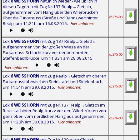
Lok
6 WEISSHORN
natürlich wieder - wie üblich in
diesen Tagen - mit Zug Nr.137 Realp→Gletsch,
aufgenommen vom Hang über den Wilerbrücken
cd275-03
über die Furkareuss (Straße und Bahn) weit hinter
Realp, um 11:21h am 16.08.2015.
Hier anhören:
Lok
6 WEISSHORN
mit Zug 137 Realp→Gletsch,
aufgenommen von der großen Wiese an der
Furkareuss-Schlucht kurz vor der berühmten
cd275-05
Steffenbachbrücke, um 11:33h am 28.08.2015.
Hier anhören:
Lok
6 WEISSHORN
mit Zug Realp→Gletsch im oberen
Furkareusstal zwischen Steinstafel und Sidelenbach,
cd275-07
um 11:51h am 29.08.2015.
Hier anhören:
Lok
6 WEISSHORN
mit Zug Nr.137 Realp→Gletsch im
Reusstal hinter Realp, kurzv vor den Wilerbrücken von
ganz oben vom nördlichen Hang aus aufgenommen,
cd276-03
um 11:23h am 30.08.2015.
Hier anhören:
Lok
6 WEISSHORN
mit Zug Nr.139 nach Gletsch,