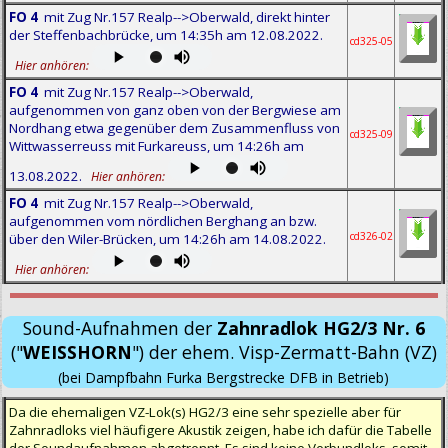
FO 4
mit Zug Nr.157 Realp-->Oberwald, direkt hinter
der Steffenbachbrücke, um 14:35h am 12.08.2022.
cd325-05
Hier anhören:
FO 4
mit Zug Nr.157 Realp-->Oberwald,
aufgenommen von ganz oben von der Bergwiese am
Nordhang etwa gegenüber dem Zusammenfluss von
cd325-09
Wittwasserreuss mit Furkareuss, um 14:26h am
13.08.2022.
Hier anhören:
FO 4
mit Zug Nr.157 Realp-->Oberwald,
aufgenommen vom nördlichen Berghang an bzw.
cd326-02
über den Wiler-Brücken, um 14:26h am 14.08.2022.
Hier anhören:
Sound-Aufnahmen der
Zahnradlok HG2/3 Nr. 6
("
WEISSHORN
") der ehem. Visp-Zermatt-Bahn (VZ)
(bei Dampfbahn Furka Bergstrecke DFB in Betrieb)
Da die ehemaligen VZ-Lok(s) HG2/3 eine sehr spezielle aber für
Zahnradloks viel häufigere Akustik zeigen, habe ich dafür die Tabelle
der Soundaufnahmen abgetrennt. Es sind keine Verbundloks, somit