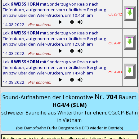
Lok
6 WEISSHORN
mit Sonderzug von Realp nach
Tiefenbach, aufgenommen vom nördlichen Berghang
cd325-12
an bzw. über den Wiler-Brücken, um 10:45h am
14.08.2022.
Hier anhören:
Lok
6 WEISSHORN
mit Sonderzug von Realp nach
Tiefenbach, aufgenommen vom nördlichen Berghang
cd326-01
an bzw. über den Wiler-Brücken, um 12:06h am
14.08.2022.
Hier anhören:
Lok
6 WEISSHORN
mit Sonderzug von Realp nach
Tiefenbach, aufgenommen vom nördlichen Berghang
cd326-03
an bzw. über den Wiler-Brücken, um 14:45h am
14.08.2022.
Hier anhören:
Nr.
704
Sound-Aufnahmen der Lokomotive
Bauart
HG4/4 (SLM)
schweizer Baureihe aus Winterthur für ehem. CGdCP-Bahn
in Vietnam
(bei Dampfbahn Furka Bergstrecke DFB wieder in Betrieb)
Bei dieser optisch sehr eindrucksvollen und schönen Zahnradlok ist