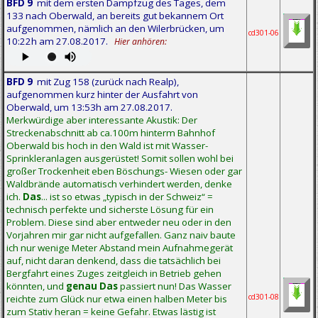
BFD 9
mit dem ersten Dampfzug des Tages, dem
133 nach Oberwald, an bereits gut bekannem Ort
aufgenommen, nämlich an den Wilerbrücken, um
cd301-06
10:22h am 27.08.2017.
Hier anhören:
BFD 9
mit Zug 158 (zurück nach Realp),
aufgenommen kurz hinter der Ausfahrt von
Oberwald, um 13:53h am 27.08.2017.
Merkwürdige aber interessante Akustik: Der
Streckenabschnitt ab ca.100m hinterm Bahnhof
Oberwald bis hoch in den Wald ist mit Wasser-
Sprinkleranlagen ausgerüstet! Somit sollen wohl bei
großer Trockenheit eben Böschungs- Wiesen oder gar
Waldbrände automatisch verhindert werden, denke
ich.
Das
... ist so etwas „typisch in der Schweiz“ =
technisch perfekte und sicherste Lösung für ein
Problem. Diese sind aber entweder neu oder in den
Vorjahren mir gar nicht aufgefallen. Ganz naiv baute
ich nur wenige Meter Abstand mein Aufnahmegerät
auf, nicht daran denkend, dass die tatsächlich bei
Bergfahrt eines Zuges zeitgleich in Betrieb gehen
könnten, und
genau Das
passiert nun! Das Wasser
cd301-08
reichte zum Glück nur etwa einen halben Meter bis
zum Stativ heran = keine Gefahr. Etwas lästig ist