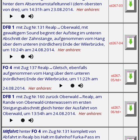
hinter dem Altsenntumstafeltunnel I (dem obersten
cd267-03
von drei), um 14:31h am 23.08.2014.
Hier anhören:
DFB 1
mit Zug Nr.131 Realp→Oberwald, mit
gewaltigem Sound beginnt der Aufstieg im unteren
Abschnitt der Zahnstange, aufgenommen vom Hang
cd267-04
über dem unteren (nördlichen) Ende der Wilerbrücke,
um 10:24h am 24.08.2014.
Hier anhören:
FO 4
mit Zug 137 Realp→Gletsch, ebenfalls
aufgenommen vom Hang über dem unteren
cd267-
(nördlichen) Ende der Wilerbrücke, um 11:22h am
05/td>
24.08.2014.
Hier anhören:
DFB 1
mit Zug Nr.160 zurück Oberwald→Realp, am
Rande von Oberwald-Unterwassern im ersten
Steigungsabschnitt gleich hinter der Ausfahrt von
cd267-
06/td>
Oberwald, um 13:54h am 24.08.2014.
Hier anhören:
Mitfahrt:
hinter
FO 4
im Zug Nr.131 komplett von
Abfahrt in Realp bis Halt im Bahnhof Furka-Pass im