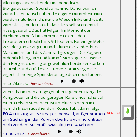
allerdings das zischende und periodische
Störgeräusch zur Soundaufnahme. Daher war ich
zunächst enttäuscht über die eigene Dummheit. Nun
werden natürlich nicht nur die Wiesen links und rechts
vom Gleis, sondern auch das Gleis selbst ordentlich
nass gesprüht. Das hat Folgen: Im Moment der
direkten Vorbeifahrt kommt die Lok mit den
Treibrädern erheblich ins Schleudern. Für einige Meter
wird der ganze Zug nur noch durch die Niederdruck-
Maschinerie und das Zahnrad gezogen. Der Zug wird
ordentlich langsam und kämpft sich sogar zeitweise
den Berg hoch. Völlig ungewöhnlich bei dieser starken
Baureihe und auf dieser Strecke. Somit sorgte die
eigentlich nervige Sprinkleranlage doch noch für eine
nette Akustik.
Hier anhören:
Zuerst kann man am gegenüberliegenden Hang die
Kuhglocken und die aufgeregten Rufe eines nahe auf
einem Felsen stehenden Murmeltieres hören im
herrlich frisch rauschendem Reuss-Tal..., dann folgt:
cd325-03
FO 4
mit Zug Nr.157 Realp--Oberwald, aufgenommen
am Südhang in den Kurven oberhalb von Tiefenbach
noch vor dem Steintafelsviadukt, um 14:48h am
11.08.2022.
Hier anhören: