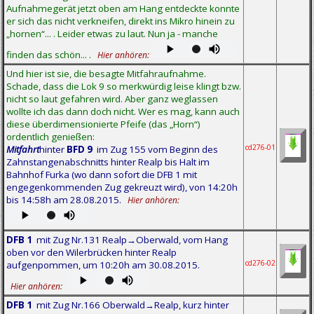
Aufnahmegerät jetzt oben am Hang entdeckte konnte
er sich das nicht verkneifen, direkt ins Mikro hinein zu
„hornen“... . Leider etwas zu laut. Nun ja - manche
finden das schön... .
Hier anhören:
Und hier ist sie, die besagte Mitfahraufnahme.
Schade, dass die Lok 9 so merkwürdig leise klingt bzw.
nicht so laut gefahren wird. Aber ganz weglassen
wollte ich das dann doch nicht. Wer es mag, kann auch
diese überdimensionierte Pfeife (das „Horn“)
ordentlich genießen:
cd276-01
Mitfahrt
hinter
BFD 9
im Zug 155 vom Beginn des
Zahnstangenabschnitts hinter Realp bis Halt im
Bahnhof Furka (wo dann sofort die DFB 1 mit
engegenkommenden Zug gekreuzt wird), von 14:20h
bis 14:58h am 28.08.2015.
Hier anhören:
DFB 1
mit Zug Nr.131 Realp→Oberwald, vom Hang
oben vor den Wilerbrücken hinter Realp
cd276-02
aufgenpommen, um 10:20h am 30.08.2015.
Hier anhören:
DFB 1
mit Zug Nr.166 Oberwald→Realp, kurz hinter