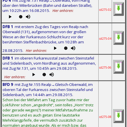
FO 4
mit Zug Nr.131 Realp→Oberwald, vom Hang
über den Wilerbrücken (Bahn und daneben Straße),
cd275-02
um 10:22h am 16.08.2015.
Hier anhören:
DFB 1
mit erstem Zug des Tages von Realp nach
Oberwald (131), aufgenommen von der großen
Wiese an der Furkareuss-Schlucht kurz vor der
cd275-04
berühmten Steffenbachbrücke, um 10:28h am
28.08.2015.
Hier anhören:
DFB 1
im oberen Furkareusstal zwischen Steinstafel
und Sidelenbach, vom Nordhang aus aufgenommen,
cd275-06
mit Zug Nr.131, um 10:45h am 29.08.2015.
Hier anhören:
BFD 9
mit Zug Nr.155 Realp→Gletsch-Oberwald, im
oberen Tal der Furkareuss zwischen Steinstafel und
Sidelenbach, um 14:44h am 29.08.2015.
Schon bei der Mitfahrt am Tag zuvor hatte mir der
Lokführer schon „angedroht“, sein tolles „Horn“ trotz
oder gerade wegen(?) meiner Mitfahrtaufnahme zu
benutzen und es auch getan: Eine lautstarke
cd275-08
Mehrklangpfeife, die vermutlich zusätzlich zur
normalen angebaut wurde. Als er mich bzw. das