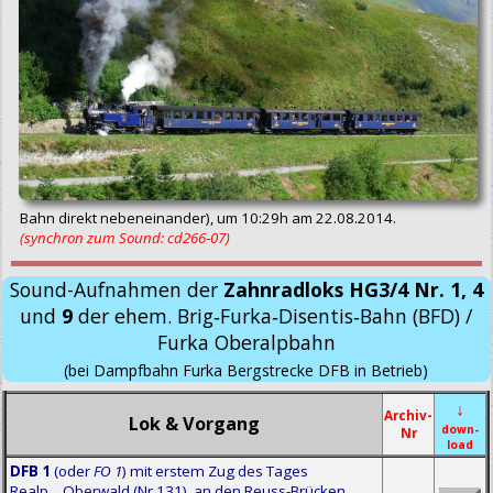
Bahn direkt nebeneinander), um 10:29h am 22.08.2014.
(synchron zum Sound: cd266‑07)
Sound-Aufnahmen der
Zahnradloks HG3/4 Nr. 1, 4
und
9
der ehem. Brig‑Furka‑Disentis‑Bahn (BFD) /
Furka Oberalpbahn
(bei Dampfbahn Furka Bergstrecke DFB in Betrieb)
↓
Archiv-
Lok & Vorgang
down-
Nr
load
DFB 1
(oder
FO 1
) mit erstem Zug des Tages
Realp→Oberwald (Nr.131), an den Reuss-Brücken