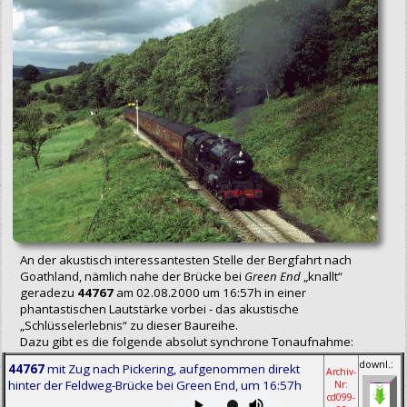
An der akustisch interessantesten Stelle der Bergfahrt nach
Goathland, nämlich nahe der Brücke bei
Green End
„knallt“
geradezu
44767
am 02.08.2000 um 16:57h in einer
phantastischen Lautstärke vorbei - das akustische
„Schlüsselerlebnis“ zu dieser Baureihe.
Dazu gibt es die folgende absolut synchrone Tonaufnahme:
downl.:
44767
mit Zug nach Pickering, aufgenommen direkt
Archiv-
hinter der Feldweg-Brücke bei Green End, um 16:57h
Nr:
cd099-