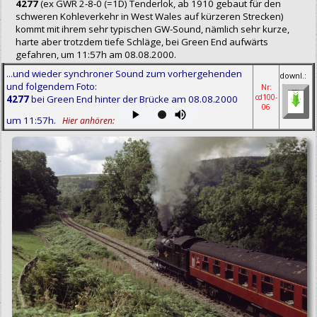
4277
(ex GWR 2‑8‑0 (=1D) Tenderlok, ab 1910 gebaut für den
schweren Kohleverkehr in West Wales auf kürzeren Strecken)
kommt mit ihrem sehr typischen GW-Sound, nämlich sehr kurze,
harte aber trotzdem tiefe Schläge, bei Green End aufwärts
gefahren, um 11:57h am 08.08.2000.
...und wieder synchroner Sound zum vorhergehenden
downl.:
und folgendem Foto:
Nr:
cd100-
4277
bei Green End hinter der Brücke am 08.08.2000
06
um 11:57h.
Hier anhören: