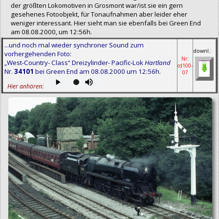
der größten Lokomotiven in Grosmont war/ist sie ein gern
gesehenes Fotoobjekt, für Tonaufnahmen aber leider eher
weniger interessant. Hier sieht man sie ebenfalls bei Green End
am 08.08.2000, um 12:56h.
...und noch mal wieder synchroner Sound zum
downl.:
vorhergehenden Foto:
Nr:
„West-Country- Class“ Dreizylinder- Pacific-Lok
Hartland
cd100-
Nr.
34101
bei Green End am 08.08.2000 um 12:56h.
07
Hier anhören: