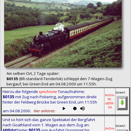
Am selben Ort, 2 Tage später:
80135
(BR-standard-Tenderlok) schleppt den 7-Wagen-Zug
bergauf, bei Green End am 04.08.2000 um 11:55h.
Hierzu die folgende
synchrone
Tonaufnahme:
downl.:
Archiv-
80135
mit Zug nach Pickering, aufgenommen direkt
Nr:
hinter der Feldweg-Brücke bei Green End, um 11:55h
cd099-
04
am 04.08.2000.
Hier anhören:
Und so hört sich das ganze Spektakel der Bergfahrt
nach Goathland vom 1. Wagen aus dem Zug an:
downl.:
Archiv-
Mitfahrt
hinter
80135
von Ausfahrt Grosmont bis