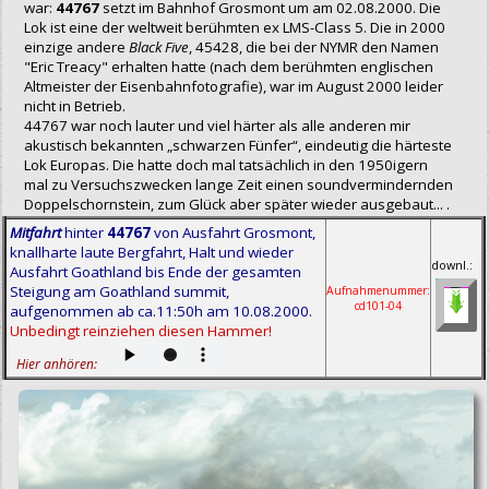
war:
44767
setzt im Bahnhof Grosmont um am 02.08.2000. Die
Lok ist eine der weltweit berühmten ex LMS-Class 5. Die in 2000
einzige andere
Black Five
, 45428, die bei der NYMR den Namen
"Eric Treacy" erhalten hatte (nach dem berühmten englischen
Altmeister der Eisenbahnfotografie), war im August 2000 leider
nicht in Betrieb.
44767 war noch lauter und viel härter als alle anderen mir
akustisch bekannten „schwarzen Fünfer“, eindeutig die härteste
Lok Europas. Die hatte doch mal tatsächlich in den 1950igern
mal zu Versuchszwecken lange Zeit einen soundvermindernden
Doppelschornstein, zum Glück aber später wieder ausgebaut... .
Mitfahrt
hinter
44767
von Ausfahrt Grosmont,
knallharte laute Bergfahrt, Halt und wieder
downl.:
Ausfahrt Goathland bis Ende der gesamten
Steigung am Goathland summit,
Aufnahmenummer:
cd101‑04
aufgenommen ab ca.11:50h am 10.08.2000.
Unbedingt reinziehen diesen Hammer!
Hier anhören: