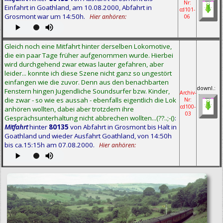
Nr:
Einfahrt in Goathland, am 10.08.2000, Abfahrt in
cd101-
Grosmont war um 14:50h.
Hier anhören:
06
Gleich noch eine Mitfahrt hinter derselben Lokomotive,
die ein paar Tage früher aufgenommen wurde. Hierbei
wird durchgehend zwar etwas lauter gefahren, aber
leider... konnte ich diese Szene nicht ganz so ungestört
einfangen wie die zuvor. Denn aus den benachbarten
downl.:
Fenstern hingen Jugendliche Soundsurfer bzw. Kinder,
Archiv-
die zwar - so wie es aussah - ebenfalls eigentlich die Lok
Nr:
cd100-
anhören wollten, dabei aber trotzdem ihre
03
Gesprächsunterhaltung nicht abbrechen wollten...(??..;-()
:
Mitfahrt
hinter
80135
von Abfahrt in Grosmont bis Halt in
Goathland und wieder Ausfahrt Goathland, von 14:50h
bis ca.15:15h am 07.08.2000.
Hier anhören: