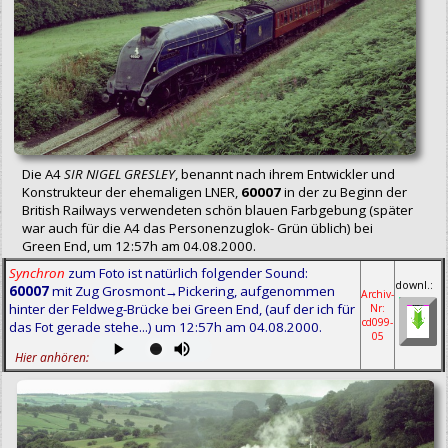
Die A4
SIR NIGEL GRESLEY
, benannt nach ihrem Entwickler und
Konstrukteur der ehemaligen LNER,
60007
in der zu Beginn der
British Railways verwendeten schön blauen Farbgebung (später
war auch für die A4 das Personenzuglok- Grün üblich) bei
Green End, um 12:57h am 04.08.2000.
Synchron
zum Foto ist natürlich folgender Sound:
downl.:
60007
mit Zug Grosmont→Pickering, aufgenommen
Archiv-
hinter der Feldweg-Brücke bei Green End, (auf der ich für
Nr:
cd099-
das Fot gerade stehe...) um 12:57h am 04.08.2000.
05
Hier anhören: