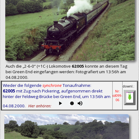
Auch die „2‑6‑0“ (=1C-) Lokomotive
62005
konnte an diesem Tag
bei Green End eingefangen werden: Fotografiert um 13:56h am
04.08.2000.
Wieder die folgende
synchrone
Tonaufnahme:
downl.:
62005
mit Zug nach Pickering, aufgenommen direkt
Nr:
cd099-
hinter der Feldweg-Brücke bei Green End, um 13:56h am
06
04.08.2000.
Hier anhören: