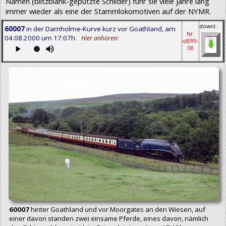
Namen (blitzblank-geputzte Schilder) fuhr sie viele jahre lang
immer wieder als eine der Stammlokomotiven auf der NYMR.
downl.:
60007
in der Darnholme-Kurve kurz vor Goathland, am
Nr:
04.08.2000 um 17:07h.
Hier anhören:
cd099-
08
60007
hinter Goathland und vor Moorgates an den Wiesen, auf
einer davon standen zwei einsame Pferde, eines davon, nämlich