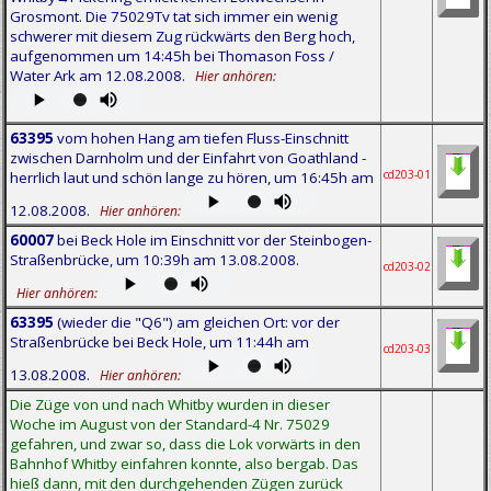
Grosmont. Die 75029Tv tat sich immer ein wenig
schwerer mit diesem Zug rückwärts den Berg hoch,
aufgenommen um 14:45h bei Thomason Foss /
Water Ark am 12.08.2008.
Hier anhören:
63395
vom hohen Hang am tiefen Fluss-Einschnitt
zwischen Darnholm und der Einfahrt von Goathland -
cd203-01
herrlich laut und schön lange zu hören, um 16:45h am
12.08.2008.
Hier anhören:
60007
bei Beck Hole im Einschnitt vor der Steinbogen-
Straßenbrücke, um 10:39h am 13.08.2008.
cd203-02
Hier anhören:
63395
(wieder die "Q6") am gleichen Ort: vor der
Straßenbrücke bei Beck Hole, um 11:44h am
cd203-03
13.08.2008.
Hier anhören:
Die Züge von und nach Whitby wurden in dieser
Woche im August von der Standard-4 Nr. 75029
gefahren, und zwar so, dass die Lok vorwärts in den
Bahnhof Whitby einfahren konnte, also bergab. Das
hieß dann, mit den durchgehenden Zügen zurück