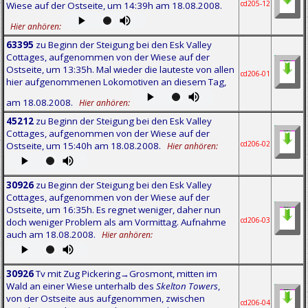
cd205-12
Wiese auf der Ostseite, um 14:39h am 18.08.2008.
Hier anhören:
63395
zu Beginn der Steigung bei den Esk Valley
Cottages, aufgenommen von der Wiese auf der
Ostseite, um 13:35h. Mal wieder die lauteste von allen
cd206-01
hier aufgenommenen Lokomotiven an diesem Tag,
am 18.08.2008.
Hier anhören:
45212
zu Beginn der Steigung bei den Esk Valley
Cottages, aufgenommen von der Wiese auf der
cd206-02
Ostseite, um 15:40h am 18.08.2008.
Hier anhören:
30926
zu Beginn der Steigung bei den Esk Valley
Cottages, aufgenommen von der Wiese auf der
Ostseite, um 16:35h. Es regnet weniger, daher nun
cd206-03
doch weniger Problem als am Vormittag. Aufnahme
auch am 18.08.2008.
Hier anhören:
30926
Tv mit Zug Pickering→Grosmont, mitten im
Wald an einer Wiese unterhalb des
Skelton Towers
,
von der Ostseite aus aufgenommen, zwischen
cd206-04