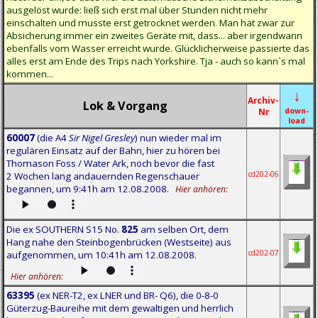
ausgelöst wurde: ließ sich erst mal über Stunden nicht mehr
einschalten und musste erst getrocknet werden. Man hat zwar zur
Absicherung immer ein zweites Geräte mit, dass... aber irgendwann
ebenfalls vom Wasser erreicht wurde. Glücklicherweise passierte das
alles erst am Ende des Trips nach Yorkshire. Tja - auch so kann`s mal
kommen...
↓
Archiv-
Lok & Vorgang
Nr
down-
load
60007
(die A4
Sir Nigel Gresley
) nun wieder mal im
regulären Einsatz auf der Bahn, hier zu hören bei
Thomason Foss / Water Ark, noch bevor die fast
cd202-06
2 Wochen lang andauernden Regenschauer
begannen, um 9:41h am 12.08.2008.
Hier anhören:
Die ex SOUTHERN S15 No.
825
am selben Ort, dem
Hang nahe den Steinbogenbrücken (Westseite) aus
cd202-07
aufgenommen, um 10:41h am 12.08.2008.
Hier anhören:
63395
(ex NER-T2, ex LNER und BR- Q6), die 0‑8‑0
Güterzug-Baureihe mit dem gewaltigen und herrlich