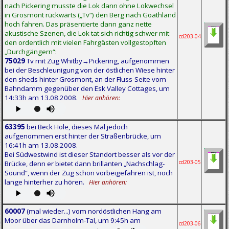
nach Pickering musste die Lok dann ohne Lokwechsel
in Grosmont rückwärts („Tv“) den Berg nach Goathland
hoch fahren. Das präsentierte dann ganz nette
akustische Szenen, die Lok tat sich richtig schwer mit
cd203-04
den ordentlich mit vielen Fahrgästen vollgestopften
„Durchgängern“:
75029
Tv mit Zug Whitby→Pickering, aufgenommen
bei der Beschleunigung von der östlichen Wiese hinter
den sheds hinter Grosmont, an der Fluss-Seite vom
Bahndamm gegenüber den Esk Valley Cottages, um
14:33h am 13.08.2008.
Hier anhören:
63395
bei Beck Hole, dieses Mal jedoch
aufgenommen erst hinter der Straßenbrücke, um
16:41h am 13.08.2008.
Bei Südwestwind ist dieser Standort besser als vor der
cd203-05
Brücke, denn er bietet dann brillanten „Nachschlag-
Sound“, wenn der Zug schon vorbeigefahren ist, noch
lange hinterher zu hören.
Hier anhören:
60007
(mal wieder...) vom nordöstlichen Hang am
Moor über das Darnholm-Tal, um 9:45h am
cd203-06