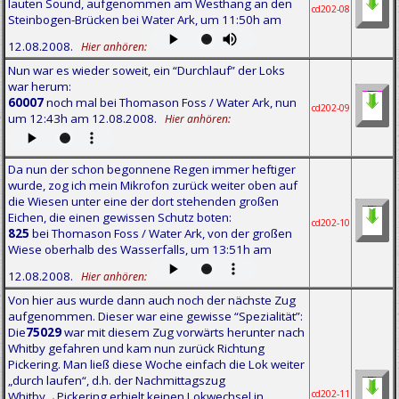
lauten Sound, aufgenommen am Westhang an den
cd202-08
Steinbogen-Brücken bei Water Ark, um 11:50h am
12.08.2008.
Hier anhören:
Nun war es wieder soweit, ein “Durchlauf” der Loks
war herum:
60007
noch mal bei Thomason Foss / Water Ark, nun
cd202-09
um 12:43h am 12.08.2008.
Hier anhören:
Da nun der schon begonnene Regen immer heftiger
wurde, zog ich mein Mikrofon zurück weiter oben auf
die Wiesen unter eine der dort stehenden großen
Eichen, die einen gewissen Schutz boten:
cd202-10
825
bei Thomason Foss / Water Ark, von der großen
Wiese oberhalb des Wasserfalls, um 13:51h am
12.08.2008.
Hier anhören:
Von hier aus wurde dann auch noch der nächste Zug
aufgenommen. Dieser war eine gewisse “Spezialität”:
Die
75029
war mit diesem Zug vorwärts herunter nach
Whitby gefahren und kam nun zurück Richtung
Pickering. Man ließ diese Woche einfach die Lok weiter
„durch laufen“, d.h. der Nachmittagszug
cd202-11
Whitby→Pickering erhielt keinen Lokwechsel in