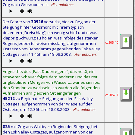
Zug nach Grosmont rollt.
Hier anhören:
Der Fahrer von
30926
versucht, hier zu Beginn der
Steigung hinter Grosmont mit ihrem typisch
dezentem „Dreischlag“, ein wenig schief und etwas
klapprig Schwung zu holen, was infolge des starken
cd205-10
Regens jedoch teilweise misslang, aufgenommen
Ostseite vom Bahndamm gegenüber den Esk Valley
Cottages, um 11:45h am 18.08.2008.
Hier anhören:
Angesichts des „Fast-Dauerregens“, das heißt, ein
schwerer Schauer folgte dem anderen und das mit
unglaublichen Mengen von Wasser..., war es sinnlos,
den Standort zu wechseln, so wurden alle folgenden
Aufnahmen am gleichen Ort eingefangen:
cd205-11
45212
zu Beginn der Steigung bei den Esk Valley
Cottages, aufgenommen von der Wiese auf der
Ostseite, um 12:36h am 18.08.2008.
Hier anhören:
825
mit Zug aus Whitby zu Beginn der Steigung bei
den Esk Valley Cottages, aufgenommen von der