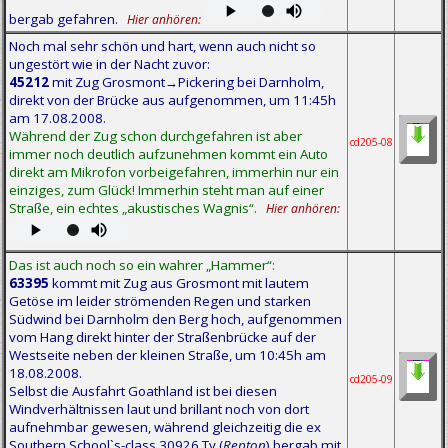
bergab gefahren.
Hier anhören:
Noch mal sehr schön und hart, wenn auch nicht so
ungestört wie in der Nacht zuvor:
45212
mit Zug Grosmont→Pickering bei Darnholm,
direkt von der Brücke aus aufgenommen, um 11:45h
am 17.08.2008.
Während der Zug schon durchgefahren ist aber
cd205-08
immer noch deutlich aufzunehmen kommt ein Auto
direkt am Mikrofon vorbeigefahren, immerhin nur ein
einziges, zum Glück! Immerhin steht man auf einer
Straße, ein echtes „akustisches Wagnis“.
Hier anhören:
Das ist auch noch so ein wahrer „Hammer“:
63395
kommt mit Zug aus Grosmont mit lautem
Getöse im leider strömenden Regen und starken
Südwind bei Darnholm den Berg hoch, aufgenommen
vom Hang direkt hinter der Straßenbrücke auf der
Westseite neben der kleinen Straße, um 10:45h am
18.08.2008.
cd205-09
Selbst die Ausfahrt Goathland ist bei diesen
Windverhältnissen laut und brillant noch von dort
aufnehmbar gewesen, während gleichzeitig die ex
Southern School`s-class 30926 Tv (
Repton
) bergab mit