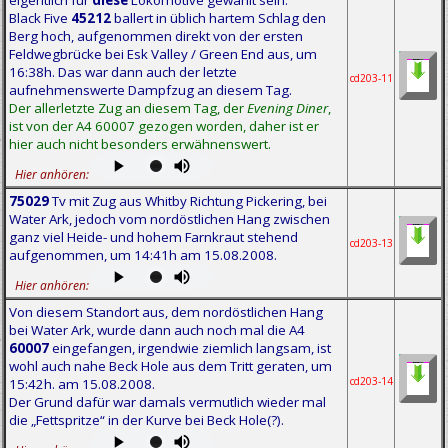
eigentlich für
diese
Lokomotive gewählt sein:
Black Five
45212
ballert in üblich hartem Schlag den
Berg hoch, aufgenommen direkt von der ersten
Feldwegbrücke bei Esk Valley / Green End aus, um
16:38h. Das war dann auch der letzte
cd203-11
aufnehmenswerte Dampfzug an diesem Tag.
Der allerletzte Zug an diesem Tag, der
Evening Diner
,
ist von der A4 60007 gezogen worden, daher ist er
hier auch nicht besonders erwähnenswert.
Hier anhören:
75029
Tv mit Zug aus Whitby Richtung Pickering, bei
Water Ark, jedoch vom nordöstlichen Hang zwischen
ganz viel Heide- und hohem Farnkraut stehend
cd203-13
aufgenommen, um 14:41h am 15.08.2008.
Hier anhören:
Von diesem Standort aus, dem nordöstlichen Hang
bei Water Ark, wurde dann auch noch mal die A4
60007
eingefangen, irgendwie ziemlich langsam, ist
wohl auch nahe Beck Hole aus dem Tritt geraten, um
cd203-14
15:42h. am 15.08.2008.
Der Grund dafür war damals vermutlich wieder mal
die „Fettspritze“ in der Kurve bei Beck Hole(?).