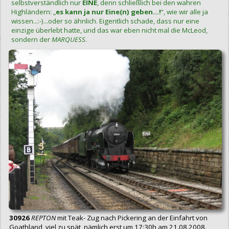
selbstverständlich nur
EINE
, denn schließlich bei den wahren
Highländern: „
es kann ja nur Eine(n) geben...!
“, wie wir alle ja
wissen...:-)...oder so ähnlich. Eigentlich schade, dass nur eine
einzige überlebt hatte, und das war eben nicht mal die McLeod,
sondern der
MARQUESS
.
30926
REPTON
mit Teak- Zug nach Pickering an der Einfahrt von
Goathland, viel zu spät, nämlich erst um 17:30h am 21.08.2008.