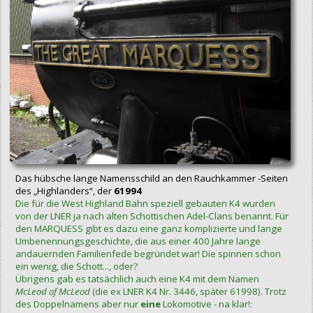
Das hübsche lange Namensschild an den Rauchkammer -Seiten
des „Highlanders“, der
61994
Die für die West Highland Bahn speziell gebauten K4 wurden
von der LNER ja nach alten Schottischen Adel-Clans benannt. Für
den MARQUESS gibt es dazu eine ganz komplizierte und lange
Umbenennungsgeschichte, die aus einer 400 Jahre lange
andauernden Familienfede begründet war! Die spinnen schon
ein wenig, die Schott..., oder?
Übrigens gab es tatsächlich auch eine K4 mit dem Namen
McLeod of McLeod
(die ex LNER K4 Nr. 3446, später 61998). Trotz
des Doppelnamens aber nur
eine
Lokomotive - na klar!: