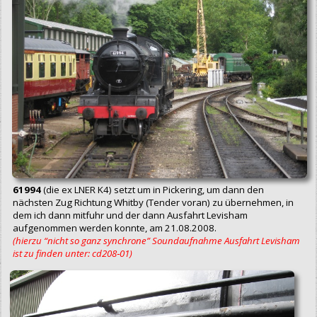
61994
(die ex LNER K4) setzt um in Pickering, um dann den
nächsten Zug Richtung Whitby (Tender voran) zu übernehmen, in
dem ich dann mitfuhr und der dann Ausfahrt Levisham
aufgenommen werden konnte, am 21.08.2008.
(hierzu “nicht so ganz synchrone” Soundaufnahme Ausfahrt Levisham
ist zu finden unter: cd208‑01)