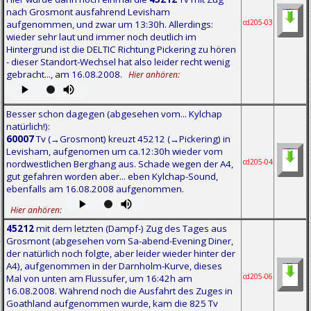
nach Grosmont ausfahrend Levisham
cd205-03
aufgenommen, und zwar um 13:30h. Allerdings:
wieder sehr laut und immer noch deutlich im
Hintergrund ist die DELTIC Richtung Pickering zu hören
- dieser Standort-Wechsel hat also leider recht wenig
gebracht..., am 16.08.2008.
Hier anhören:
Besser schon dagegen (abgesehen vom... Kylchap
natürlich!):
60007
Tv (→Grosmont) kreuzt 45212 (→Pickering) in
Levisham, aufgenomen um ca.12:30h wieder vom
cd205-04
nordwestlichen Berghang aus. Schade wegen der A4,
gut gefahren worden aber... eben Kylchap-Sound,
ebenfalls am 16.08.2008 aufgenommen.
Hier anhören:
45212
mit dem letzten (Dampf-) Zug des Tages aus
Grosmont (abgesehen vom Sa-abend-Evening Diner,
der natürlich noch folgte, aber leider wieder hinter der
A4), aufgenommen in der Darnholm-Kurve, dieses
cd205-06
Mal von unten am Flussufer, um 16:42h am
16.08.2008. Während noch die Ausfahrt des Zuges in
Goathland aufgenommen wurde, kam die 825 Tv