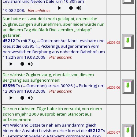
Levisham und Newton Dale, um 10:30h am
19.08.2008.
Hier anhören:
Nun hatte es zwar doch noch geklappt, ordentliche
Zugkreuzungen aufzunehmen, aber leider wurde nun
an diesem Tag die Black Five ziemlich „schlapp“
gefahren:
45212
Tv mit Zug →Grosmont Ausfahrt Levisham und
cd206-05
kreuzt die 63395 (→Pickering), aufgenommen vom
nordwestlichen Berghang aus nahe dem Bahnhof, um
11:22h am 19.08.2008.
Hier anhören:
Die nächste Zugkreuzung, ebenfalls von diesem
Berghang aus aufgenommen:
63395
Tv (→Grosmont) kreuzt 30926 (→Pickering) um
cd206-06
12:30h am 19.08.2008.
Hier anhören:
Die nun nächsten Züge habe ich versucht, von einem
schon im Jahr 2000 ausprobierten Standort aus
aufzunehmen:
Am Waldrand Ostseite nah am Bahndamm gleich
hinter der Ausfahrt Levisham. Hier kreuzt die
45212
Tv
cd206-07
(→Grosmont) wieder die talwärts kommende 63395