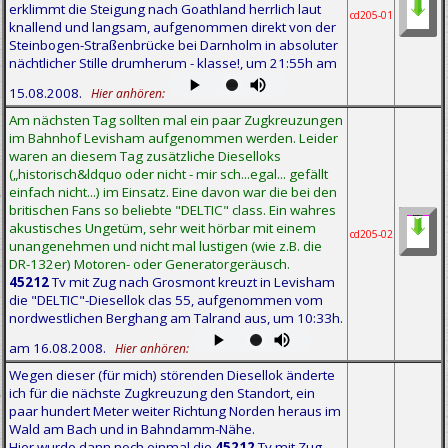
erklimmt die Steigung nach Goathland herrlich laut
cd205-01
knallend und langsam, aufgenommen direkt von der
Steinbogen-Straßenbrücke bei Darnholm in absoluter
nächtlicher Stille drumherum - klasse!, um 21:55h am
15.08.2008.
Hier anhören:
Am nächsten Tag sollten mal ein paar Zugkreuzungen
im Bahnhof Levisham aufgenommen werden. Leider
waren an diesem Tag zusätzliche Dieselloks
(„historisch&ldquo oder nicht - mir sch...egal... gefällt
einfach nicht...) im Einsatz. Eine davon war die bei den
britischen Fans so beliebte "DELTIC" class. Ein wahres
akustisches Ungetüm, sehr weit hörbar mit einem
cd205-02
unangenehmen und nicht mal lustigen (wie z.B. die
DR-132er) Motoren- oder Generatorgeräusch.
45212
Tv mit Zug nach Grosmont kreuzt in Levisham
die "DELTIC"-Diesellok clas 55, aufgenommen vom
nordwestlichen Berghang am Talrand aus, um 10:33h.
am 16.08.2008.
Hier anhören:
Wegen dieser (für mich) störenden Diesellok änderte
ich für die nächste Zugkreuzung den Standort, ein
paar hundert Meter weiter Richtung Norden heraus im
Wald am Bach und in Bahndamm-Nähe.
Hier wurde dann noch einmal die
45212
Tv mit Zug