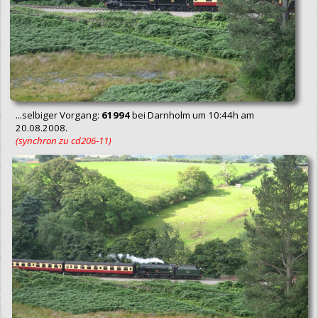
...selbiger Vorgang:
61994
bei Darnholm um 10:44h am
20.08.2008.
(synchron zu cd206‑11)