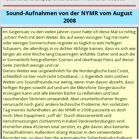
Sound-Aufnahmen von der NYMR vom August
2008
Im Gegensatz zu den vielen Jahren zuvor hatte ich diese Mal so richtig
„schön“ Pech mit dem Wetter. Bis auf einen einzigen Tag mit mehr
oder weniger Sonnenschein regnete es täglich in teils heftigen
Schauern, die allerdings in so dichter Abfolge kamen, dass es sich wie
länger als eine Woche lang Dauerregen anfühlte. Daher sind auch die
in Sonnenlicht fotografierten Szenen und überhaupt Fotos auf dieser
Seite ziemlich wenige und rar.
Dieses Wetter war ungewöhnlich für die Nordenglische East Coast,
schließlich ist hier noch nicht Schottland...:-). Eigentlich stört solches
Wetter uns Soundfreunde nur wenig, wenn man davon absieht, dass
heftiger Regen sowohl auf und um die Mikrofone Störgeräusche
erzeugen kann und alle kleinen Bäche zu reißenden und laut
rauschenden Strömen umwandelt. Aber ununterbochener Regen
verursacht noch ganz andere technische Probleme: Am vorletzten
Tag meines Aufenthaltes an der NYMR in 2008 passierte es doch
noch: Mein Equipment „soff ab“. Durch Wassereintritt und
Verschmutzungen (Schlamm!) in Kabel-Steckverbindungen sind
immerhin etwa 4Szenen total zerstört, es gibt davon also keinerlei
Tonaufnahmen. Außerdem drang Wasser in den verwendeten
Recorder ein, so dass hier die automatische Sicherheitsabschaltung