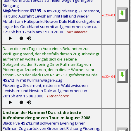
laut - wenn auch etwas schneller wegen geringere
Steigung:
Mitfahrt:
hinter
63395
Tv im Zug Pickering→Grosmont,
cd204-03
Halt und Ausfahrt Levisham, mit Halt und wieder
Abfahrt am Haltepunkt Netwon Dale Halt durchgehend
sogar bis Goathland summit aufgenommen, von ca.
12:25h bis 12:50h am 15.08.2008.
Hier anhören:
Da an diesem Tag ein Auto eines Bekannten zur
Verfügung stand, der ebenfalls diesen Zug unbedingt
aufnehmen wollte, ergab sich die seltene
Gelegenheit, den Evening Diner Pullman-Zug von
Pickering aufzunehmen, der in dieser Woche - sehr
schön! - von der Black Five Nr. 45212 gefahren wurde:
cd204-04
45212
Tv mit Pullmanwagen-Zug
Pickering→Grosmont, mitten im Wald zwischen
Levisham und Newton Dale aufgenommen, um
20:15h am 15.08.2008.
Hier anhören:
Und nun der Hammer! Das ist die beste
Aufnahme der ganzen Tour im August 2008:
Black Five
45212
mit schwerem Evening Diner
Pullman-Zug zurück von Grosmont Richtung Pickering,