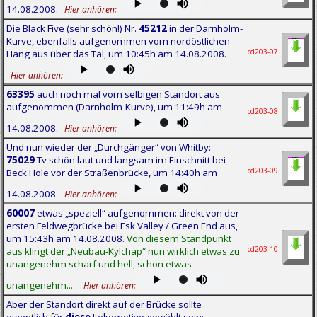
14.08.2008.
Hier anhören:
Die Black Five (sehr schön!) Nr.
45212
in der Darnholm-
Kurve, ebenfalls aufgenommen vom nordöstlichen
cd203-07
Hang aus über das Tal, um 10:45h am 14.08.2008.
Hier anhören:
63395
auch noch mal vom selbigen Standort aus
aufgenommen (Darnholm-Kurve), um 11:49h am
cd203-08
14.08.2008.
Hier anhören:
Und nun wieder der „Durchgänger“ von Whitby:
75029
Tv schön laut und langsam im Einschnitt bei
cd203-09
Beck Hole vor der Straßenbrücke, um 14:40h am
14.08.2008.
Hier anhören:
60007
etwas „speziell“ aufgenommen: direkt von der
ersten Feldwegbrücke bei Esk Valley / Green End aus,
um 15:43h am 14.08.2008.
Von diesem Standpunkt
cd203-10
aus klingt der „Neubau-Kylchap“ nun wirklich etwas zu
unangenehm scharf und hell, schon etwas
unangenehm... .
Hier anhören:
Aber der Standort direkt auf der Brücke sollte