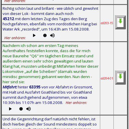
Hier anhören:
Richtig schön laut und brillant - wie üblich und gewohnt
von dieser Lok - kommt dann auch noch
45212
mit dem letzten Zug des Tages den Berg
cd203-15
hochgefahren, ebenfalls vom nordöstlichen Hang bei
Water Ark „recorded“, um 16:43h am 15.08.2008.
Hier anhören:
Nachdem ich schon am ersten Tag meines
Aufenthaltes feststellen konnte, dass die für mich
neue Baureihe "Q6" im täglichen Einsatz stand und
außerdem einen sehr schön gewaltigen und lauten
Klang hat, mussten unbedingt Mitfahrten hinter dieser
Lokomotive „auf die Scheiben“ (damals wurden
minidisc genommen) gebannt werden. Nun denn -
cd204-01
hier sind sie:
Mitfahrt:
hinter
63395
von vor Abfahrt in Grosmont,
mit Halt und Ausfahrt Goathland bis vor Goathland
summit durchgehend aufgenommen, von etwa
10:30h bis 11:07h am 15.08.2008.
Hier anhören:
Und die Gegenrichtung darf natürlich nicht fehlen, ist
doch hierbei gleich der Sound mindestens doppelt so