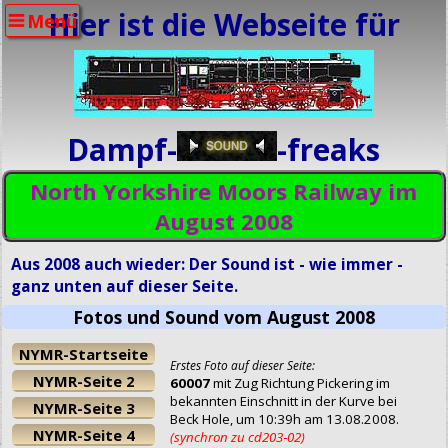
Hier ist die Webseite für
Menü
Dampf-
-freaks
North Yorkshire Moors Railway im
August 2008
Aus 2008 auch wieder: Der Sound ist - wie immer -
ganz unten auf dieser Seite.
Fotos und Sound vom August 2008
NYMR-Startseite
Erstes Foto auf dieser Seite:
NYMR-Seite 2
60007
mit Zug Richtung Pickering im
bekannten Einschnitt in der Kurve bei
NYMR-Seite 3
Beck Hole, um 10:39h am 13.08.2008.
NYMR-Seite 4
(synchron zu cd203‑02)